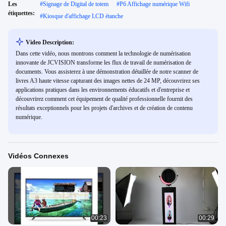
Les
#
Signage de Digital de totem
#
P6 Affichage numérique Wifi
étiquettes:
#
Kiosque d'affichage LCD étanche
Video Description:
Dans cette vidéo, nous montrons comment la technologie de numérisation
innovante de JCVISION transforme les flux de travail de numérisation de
documents. Vous assisterez à une démonstration détaillée de notre scanner de
livres A3 haute vitesse capturant des images nettes de 24 MP, découvrirez ses
applications pratiques dans les environnements éducatifs et d'entreprise et
découvrirez comment cet équipement de qualité professionnelle fournit des
résultats exceptionnels pour les projets d'archives et de création de contenu
numérique.
Vidéos Connexes
00:23
00:29