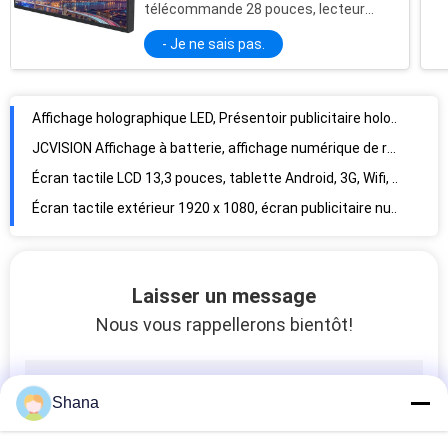
télécommande 28 pouces, lecteur
Affichage de réservation de salle de conférence, écran tactile de réservation de salle de conférence
publicitaire LCD Android
- Je ne sais pas.
Affichage de la salle de conférence, affichage de l' horaire de la salle de réunion
Tablette d'écriture LCD sans papier à dessin Tablette d'écriture LCD 8,5 pouces
Affichage holographique LED, Présentoir publicitaire holographique sur pied 4 lames 65cm
JCVISION Affichage à batterie, affichage numérique de restaurant mobile 32 pouces
Écran tactile LCD 13,3 pouces, tablette Android, 3G, Wifi, affichage pour salle de conférence et réunions
Écran tactile extérieur 1920 x 1080, écran publicitaire numérique extérieur 43 " 46 " 55 pouces
Écran LCD transparent 19 pouces Présentoir pyramide en verre hologramme 3D à 360 degrés
Écran LCD transparent de 100x100 cm 360 3D Hologramme pyramidale avec signe numérique LED
Laisser un message
Écran LCD transparent à 360 degrés Vitrine d'affichage holographique 3D Pyramide 80x80CM
Nous vous rappellerons bientôt!
Écrans d'affichage numériques publicitaires de table de restaurant de 15,6 pouces 250 nits Angle de vision de 178°
Affichage à écran tactile pour le commerce de détail
Affichage numérique interactif à écran tactile de 8 ms, signalétique numérique autonome à 10 points
Shana
Tableau haut de bureau 7 pouces affichage numérique LCD Android Lecteur publicitaire