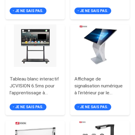
stockage de données
stockage double HDD
LES
adapté aux
adapté à une
- JE NE SAIS PAS.
- JE NE SAIS PAS.
AFFAIRES
déploiements de
surveillance complète
surveillance à grande
de la sécurité
échelle
DEMANDEZ
UN DEVIS
PLAN
DU
Tableau blanc interactif
Affichage de
JCVISION 6.5ms pour
signalisation numérique
SITE
l'apprentissage à
à l'intérieur par le
distance, panneaux
toucher infrarouge
POLITIQUE
d'écran intelligent 65
Écran tactile de type K
- JE NE SAIS PAS.
- JE NE SAIS PAS.
pouces
Kiosque numérique
DE
CONFIDENTIALITÉ