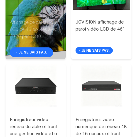
VISITE
DE
JCVISION affichage de
Affichage de paroi vidéo
L'USINE
paroi vidéo LCD de 46"
LCD de 46 pouces avec
1920 par 1080
Résolution 178 degrés
CONTRÔLE
Angle de vision Surface
- JE NE SAIS PAS.
- JE NE SAIS PAS.
DE
anti reflet et
consommation pour
LA
économiser de l'énergie
QUALITÉ
NOUS
CONTACTER
Enregistreur vidéo
Enregistreur vidéo
ACTUALITÉS
réseau durable offrant
numérique de réseau 4K
une gestion vidéo et un
de 16 canaux offrant un