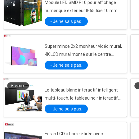
Module LED SMD P10 pour affichage
numérique extérieur IP65 fixe 10 mm
- Je ne sais pas.
Super mince 2x2 moniteur vidéo mural,
4K LCD mural monté sur le centre
commercial
- Je ne sais pas.
Le tableau blanc interactif intelligent
multi-touch, le tableau noir interactif
nano de 86 pouces
- Je ne sais pas.
Écran LCD à barre étirée avec
Écrans d'affichage pour salle de réunion JCVISION 10,1 pouces NFC pour signalétique numérique de salle de réunion