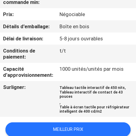
commande min:
VISITE
DE
Prix:
Négociable
L'USINE
Détails d'emballage:
Boîte en bois
Délai de livraison:
5-8 jours ouvrables
CONTRÔLE
Conditions de
t/t
DE
paiement:
LA
Capacité
1000 unités/unités par mois
QUALITÉ
d'approvisionnement:
Surligner:
,
Tableau tactile interactif de 450 nits
Tableau interactif de contact de 43
NOUS
pouces
,
CONTACTER
Table à écran tactile pour réfrigérateur
intelligent de 400 cd/m2
ACTUALITÉS
MEILLEUR PRIX