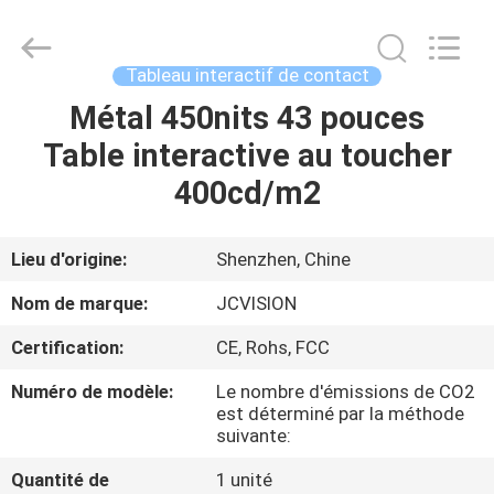
2026
Shenzhen
Junction
Interactive
Technology
Tableau interactif de contact
Co.,
Ltd..
All
Métal 450nits 43 pouces
À
Rights
Reserved.
Table interactive au toucher
LA
400cd/m2
MAISON
PRODUITS
Lieu d'origine:
Shenzhen, Chine
Nom de marque:
JCVISION
À
Certification:
CE, Rohs, FCC
PROPOS
Numéro de modèle:
Le nombre d'émissions de CO2
DE
est déterminé par la méthode
suivante:
NOUS
Quantité de
1 unité