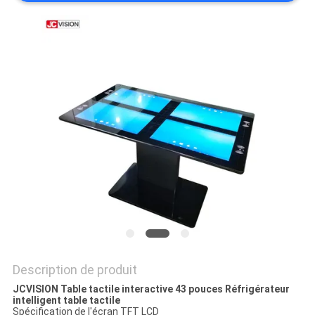
LES
AFFAIRES
DEMANDEZ
UN DEVIS
PLAN
DU
SITE
POLITIQUE
Description de produit
DE
JCVISION Table tactile interactive 43 pouces Réfrigérateur
CONFIDENTIALITÉ
intelligent table tactile
Spécification de l'écran TFT LCD