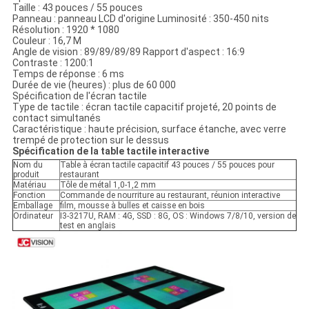
Taille : 43 pouces / 55 pouces
Panneau : panneau LCD d'origine Luminosité : 350-450 nits
Résolution : 1920 * 1080
Couleur : 16,7 M
Angle de vision : 89/89/89/89 Rapport d'aspect : 16:9
Contraste : 1200:1
Temps de réponse : 6 ms
Durée de vie (heures) : plus de 60 000
Spécification de l'écran tactile
Type de tactile : écran tactile capacitif projeté, 20 points de
contact simultanés
Caractéristique : haute précision, surface étanche, avec verre
trempé de protection sur le dessus
Spécification de la table tactile interactive
Nom du
Table à écran tactile capacitif 43 pouces / 55 pouces pour
produit
restaurant
Matériau
Tôle de métal 1,0-1,2 mm
Fonction
Commande de nourriture au restaurant, réunion interactive
Emballage
film, mousse à bulles et caisse en bois
Ordinateur
I3-3217U, RAM : 4G, SSD : 8G, OS : Windows 7/8/10, version de
test en anglais