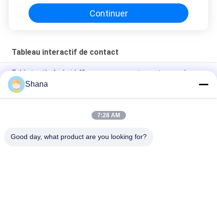
Continuer
Tableau interactif de contact
Table tactile Android 43 pouces pour restaurants avec écran
capacitif
Shana
JCVISION 32 pouces android 11 jeux numériques bébé
interactif éducatif table à écran tactile
7:28 AM
JCVision Height Lift 32 pouces Android avec écran tactile
Good day, what product are you looking for?
Catégories populaires
Tous
Affichage Extérieur 
Affichage 
De Signage De 
Numérique 
Digital
D'affichage Intérieur
Affichage De Mur 
Tableau Blanc 