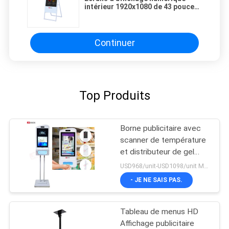
intérieur 1920x1080 de 43 pouces
pour le lieu de travail
Continuer
Top Produits
Borne publicitaire avec
scanner de température
et distributeur de gel
hydroalcoolique, avec
USD968/unit-USD1098/unit MOQ:1 unité
reconnaissance faciale
- JE NE SAIS PAS.
Tableau de menus HD
Affichage publicitaire