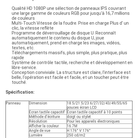
Qualité HD 1080P une sélection de panneaux IPS couvrant
une large gamme de couleurs RGB pour jusqu'à 16,7 millions
de couleurs
Multi-Touch Vitesse de la foudre. Prise en charge Plus d' un
clic, la vitesse reflète
Programme de déverrouillage de disque U. Reconnaît
automatiquement le contenu du disque U, joue
automatiquement, prend en charge les images, vidéos,
textes, etc.
Téléchargements massifs, plus simple, plus pratique, plus
rapide
Système de contrôle tactile, recherche et développement en
libre-service.
Conception conviviale. La structure est claire, l'interface est
belle, l'opération est facile et facile, et un toucher peut être
touché.
Spécification:
Panneau
Dimension
18.5/21.5/23.6/27/32/43/49/55/65
pouces écran LCD
Écran tactile capacitif
Écran tactile capacitif à 10 points
Méthode d'écriture
doigt ou stylet
Résolution
Pour les appareils électroniques
Afficher la couleur
16.7M
Angle de vue
H:176° V:176°
Lumière
250 cd/m2