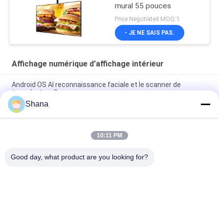
mural 55 pouces
Price Negotiated MOQ:1
- JE NE SAIS PAS.
Affichage numérique d'affichage intérieur
Android OS AI reconnaissance faciale et le scanner de
température 8 pouces
Shana
Smartboard tournant le Signage d'intérieur de Digital montre
l'écran tactile capacitif
10:11 PM
JCVISION Panneau LED TFT 32 pouces affichage de menu
numérique monté sur le mur
Good day, what product are you looking for?
Catégories populaires
Tous
Affichage Extérieur 
Affichage 
De Signage De 
Numérique 