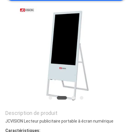
LES
AFFAIRES
DEMANDEZ
UN DEVIS
PLAN
DU
SITE
POLITIQUE
Description de produit
DE
JCVISION Lecteur publicitaire portable à écran numérique
CONFIDENTIALITÉ
Caractéristiques: