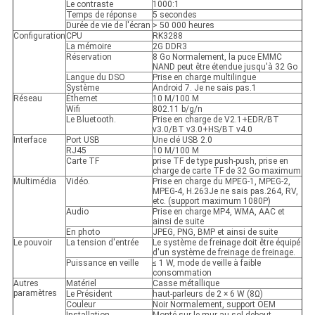
Le contraste
1000:1
Temps de réponse
5 secondes
Durée de vie de l'écran
> 50 000 heures
Configuration
CPU
RK3288
La mémoire
2G DDR3
Réservation
8 Go Normalement, la puce EMMC
NAND peut être étendue jusqu'à 32 Go
Langue du DSO
Prise en charge multilingue
Système
Android 7. Je ne sais pas.1
Réseau
Éthernet
10 M/100 M
Wifi
802.11 b/g/n
Le Bluetooth.
Prise en charge de V2.1+EDR/BT
v3.0/BT v3.0+HS/BT v4.0
Interface
Port USB
Une clé USB 2.0
RJ45
10 M/100 M
Carte TF
prise TF de type push-push, prise en
charge de carte TF de 32 Go maximum
Multimédia
Vidéo.
Prise en charge du MPEG-1, MPEG-2,
MPEG-4, H.263Je ne sais pas.264, RV,
etc. (support maximum 1080P)
Audio
Prise en charge MP4, WMA, AAC et
ainsi de suite
En photo
JPEG, PNG, BMP et ainsi de suite
Le pouvoir
La tension d'entrée
Le système de freinage doit être équipé
d'un système de freinage de freinage.
Puissance en veille
≤ 1 W, mode de veille à faible
consommation
Autres
Matériel
Casse métallique
paramètres
Le Président
haut-parleurs de 2 × 6 W (8Ω)
Couleur
Noir Normalement, support OEM