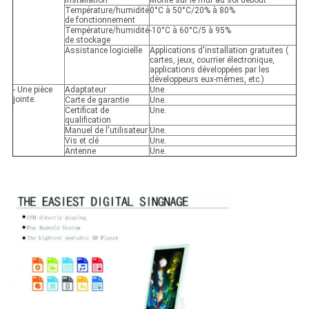
Installation
Monté sur le mur au sol debout
Température/humidité
0°C à 50°C/20% à 80%
de fonctionnement
Température/humidité
-10°C à 60°C/5 à 95%
de stockage
Assistance logicielle
Applications d'installation gratuites (
cartes, jeux, courrier électronique,
applications développées par les
développeurs eux-mêmes, etc.)
- Une pièce
Adaptateur
Une.
jointe.
Carte de garantie
Une.
Certificat de
Une.
qualification
Manuel de l'utilisateur
Une.
Vis et clé
Une.
Antenne
Une.