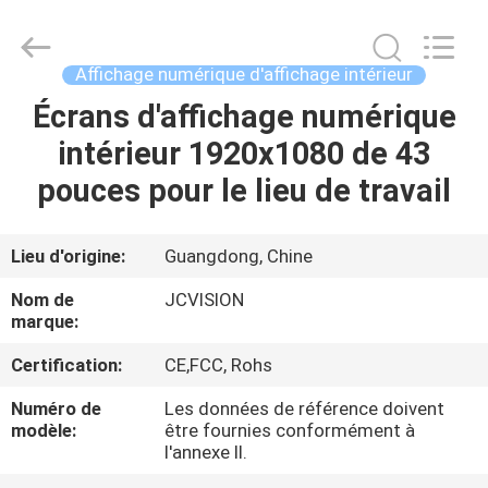
2026
Shenzhen
Junction
Interactive
Technology
Affichage numérique d'affichage intérieur
Co.,
Ltd..
All
Écrans d'affichage numérique
À
Rights
Reserved.
intérieur 1920x1080 de 43
LA
pouces pour le lieu de travail
MAISON
PRODUITS
Lieu d'origine:
Guangdong, Chine
Nom de
JCVISION
À
marque:
PROPOS
Certification:
CE,FCC, Rohs
DE
Numéro de
Les données de référence doivent
modèle:
être fournies conformément à
NOUS
l'annexe II.