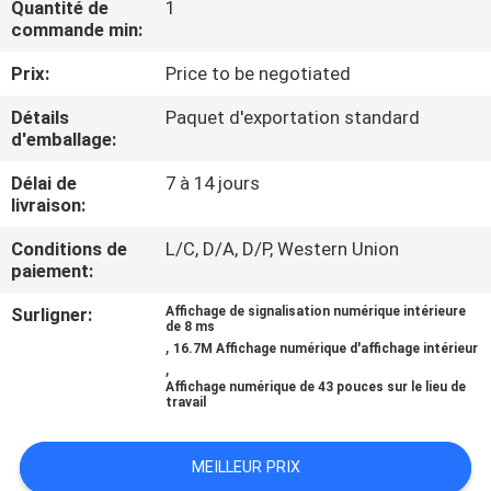
Quantité de
1
VISITE
commande min:
DE
Prix:
Price to be negotiated
L'USINE
Détails
Paquet d'exportation standard
d'emballage:
CONTRÔLE
Délai de
7 à 14 jours
DE
livraison:
LA
Conditions de
L/C, D/A, D/P, Western Union
QUALITÉ
paiement:
Surligner:
Affichage de signalisation numérique intérieure
de 8 ms
NOUS
,
16.7M Affichage numérique d'affichage intérieur
,
CONTACTER
Affichage numérique de 43 pouces sur le lieu de
travail
ACTUALITÉS
MEILLEUR PRIX