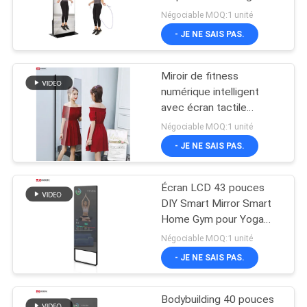
Smart Mirror Smart
Négociable MOQ:1 unité
LES
Touch Screen
- JE NE SAIS PAS.
AFFAIRES
49
Miroir de fitness
Écran plat interactif
DEMANDEZ
numérique intelligent
UN DEVIS
avec écran tactile
magique
Négociable MOQ:1 unité
- JE NE SAIS PAS.
PLAN
DU
Écran LCD 43 pouces
12
SITE
DIY Smart Mirror Smart
Scanner de
Home Gym pour Yoga
Fitness
Négociable MOQ:1 unité
POLITIQUE
documents
- JE NE SAIS PAS.
DE
portables
CONFIDENTIALITÉ
Bodybuilding 40 pouces