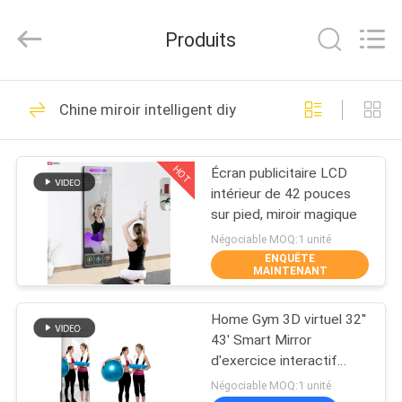
2026
Shenzhen
Junction
Produits
Interactive
Technology
Co.,
Ltd..
All
À
40
Rights
Chine miroir intelligent diy
Reserved.
LA
Affichage extérieur
MAISON
de Signage de
HOT
Écran publicitaire LCD
intérieur de 42 pouces
Digital
PRODUITS
sur pied, miroir magique
Négociable MOQ:1 unité
ENQUÊTE
À
MAINTENANT
105
PROPOS
Affichage numérique
Home Gym 3D virtuel 32''
DE
43' Smart Mirror
d'affichage intérieur
NOUS
d'exercice interactif
avec écran tactile
Négociable MOQ:1 unité