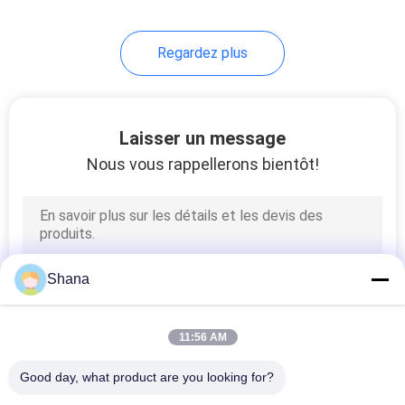
22
Regardez plus
Écran LCD
transparent
Laisser un message
Nous vous rappellerons bientôt!
14
signage numérique
Shana
de dessus de table
11:56 AM
Good day, what product are you looking for?