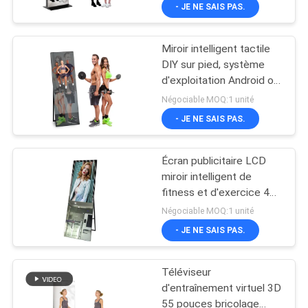
- JE NE SAIS PAS.
VISITE
DE
Miroir intelligent tactile
L'USINE
32
DIY sur pied, système
d'exploitation Android ou
Affichage de mur
Win
CONTRÔLE
Négociable MOQ:1 unité
visuel d'affichage à
- JE NE SAIS PAS.
DE
cristaux liquides
LA
Écran publicitaire LCD
QUALITÉ
miroir intelligent de
fitness et d'exercice 43",
61
55", 65"
Négociable MOQ:1 unité
NOUS
Tableau blanc
- JE NE SAIS PAS.
CONTACTER
interactif intelligent
Téléviseur
ACTUALITÉS
d'entraînement virtuel 3D
55 pouces bricolage