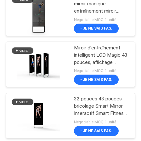
miroir magique
entraînement miroir
15
Smart Home Gym
Négociable MOQ:1 unité
Tableau d'écriture
- JE NE SAIS PAS.
LCD
Miroir d'entraînement
intelligent LCD Magic 43
pouces, affichage
publicitaire numérique
Négociable MOQ:1 unité
- JE NE SAIS PAS.
8
Affichage étiré
32 pouces 43 pouces
bricolage Smart Mirror
d'affichage à
Interactif Smart Fitness
cristaux liquides de
Mirror
Négociable MOQ:1 unité
- JE NE SAIS PAS.
barre