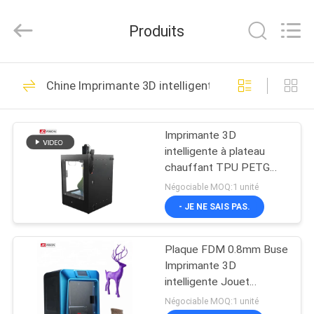
2026
Shenzhen
Junction
Produits
Interactive
Technology
Co.,
Ltd..
All
À
40
Rights
Chine Imprimante 3D intelligente
Reserved.
LA
Affichage extérieur
MAISON
de Signage de
Imprimante 3D
intelligente à plateau
Digital
PRODUITS
chauffant TPU PETG
200*200*300mm STL
Négociable MOQ:1 unité
haute vitesse
À
- JE NE SAIS PAS.
105
PROPOS
Affichage numérique
Plaque FDM 0.8mm Buse
DE
Imprimante 3D
d'affichage intérieur
NOUS
intelligente Jouet
bricolage JCVISION
Négociable MOQ:1 unité