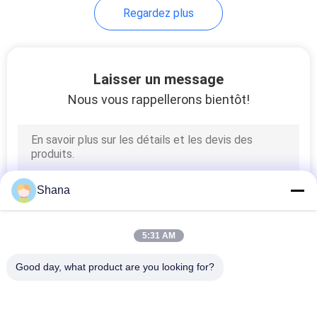
Regardez plus
15
Tableau d'écriture
Laisser un message
LCD
Nous vous rappellerons bientôt!
8
Shana
Affichage étiré
5:31 AM
d'affichage à
Good day, what product are you looking for?
cristaux liquides de
Catégories populaires
Tous
barre