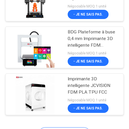
Deux buses
Négociable MOQ:1 unité
LES
- JE NE SAIS PAS.
AFFAIRES
49
BDG Plateforme à buse
Écran plat interactif
DEMANDEZ
0,4 mm Imprimante 3D
UN DEVIS
intelligente FDM
JCVISION
Négociable MOQ:1 unité
- JE NE SAIS PAS.
PLAN
DU
Imprimante 3D
12
SITE
intelligente JCVISION
Scanner de
FDM PLA TPU FCC
Négociable MOQ:1 unité
POLITIQUE
documents
- JE NE SAIS PAS.
DE
portables
CONFIDENTIALITÉ