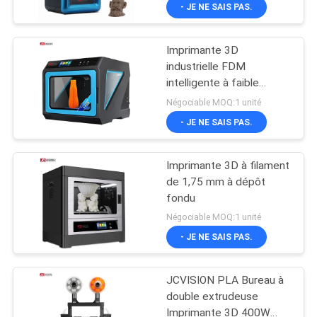
100W
- JE NE SAIS PAS.
VISITE
DE
Imprimante 3D
L'USINE
32
industrielle FDM
intelligente à faible
Affichage de mur
friction AC110V
CONTRÔLE
Négociable MOQ:1 unité
visuel d'affichage à
- JE NE SAIS PAS.
DE
cristaux liquides
LA
Imprimante 3D à filament
QUALITÉ
de 1,75 mm à dépôt
fondu
61
Négociable MOQ:1 unité
NOUS
Tableau blanc
- JE NE SAIS PAS.
CONTACTER
interactif intelligent
JCVISION PLA Bureau à
ACTUALITÉS
double extrudeuse
Imprimante 3D 400W