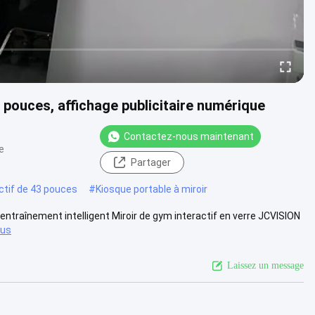
 pouces, affichage publicitaire numérique
Contactez-nous maintenant
e
Partager
actif de 43 pouces
#
Kiosque portable à miroir
entraînement intelligent Miroir de gym interactif en verre JCVISION
lus
Laissez un message