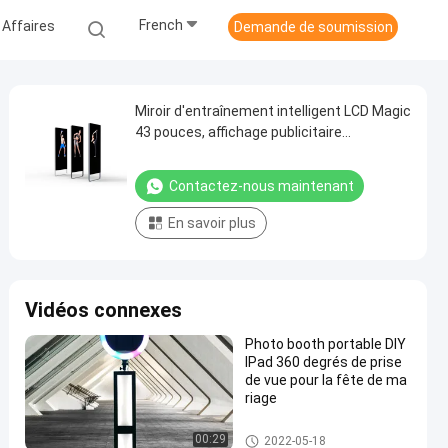
French
 Affaires
Demande de soumission
Miroir d'entraînement intelligent LCD Magic
43 pouces, affichage publicitaire
numérique
Contactez-nous maintenant
En savoir plus
Vidéos connexes
Photo booth portable DIY
IPad 360 degrés de prise
de vue pour la fête de ma
riage
miroir intelligent diy
00:29
2022-05-18