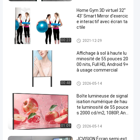
Home Gym 3D virtuel 32''
43' Smart Mirror d'exercic
e interactif avec écran ta
ctile
miroir intelligent diy
00:23
2021-12-29
Affichage à sol à haute lu
minosité de 55 pouces 20
00 nits, Full HD, Android 9+
à usage commercial
Affichage extérieur de Signage
00:48
2026-05-14
de Digital
Boîte lumineuse de signal
isation numérique de hau
te luminosité de 55 pouce
s 2000 cd/m2, 1080P, And
roid 11, affichage comme
rcial sur mur
Affichage extérieur de Signage
01:09
2026-05-14
de Digital
JCVISION Écran semi-ext