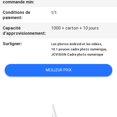
commande min:
VISITE
DE
Conditions de
t/t
paiement:
L'USINE
Capacité
1000 + carton + 10 jours
d'approvisionnement:
CONTRÔLE
Surligner:
,
Les photos Android et les vidéos
DE
,
10.1 pouces cadre photo numérique
JCVISION Cadre photo numérique
LA
QUALITÉ
MEILLEUR PRIX
NOUS
CONTACTER
ACTUALITÉS