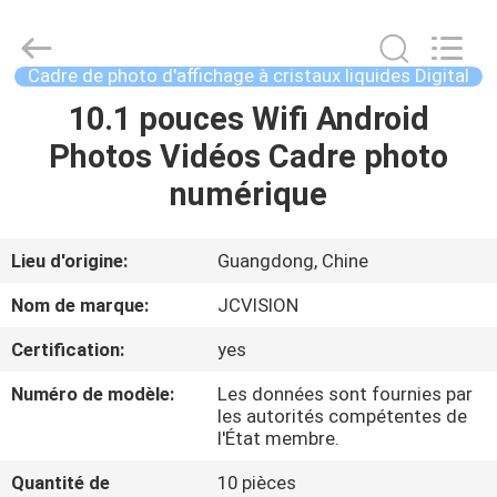
2026
Shenzhen
Junction
Interactive
Technology
Cadre de photo d'affichage à cristaux liquides Digital
Co.,
Ltd..
All
10.1 pouces Wifi Android
À
Rights
Reserved.
Photos Vidéos Cadre photo
LA
numérique
MAISON
PRODUITS
Lieu d'origine:
Guangdong, Chine
Nom de marque:
JCVISION
À
Certification:
yes
PROPOS
Numéro de modèle:
Les données sont fournies par
DE
les autorités compétentes de
l'État membre.
NOUS
Quantité de
10 pièces