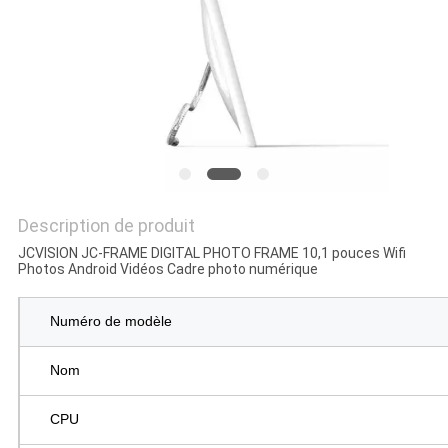
LES
AFFAIRES
DEMANDEZ
UN DEVIS
PLAN
Description de produit
DU
JCVISION JC-FRAME DIGITAL PHOTO FRAME 10,1 pouces Wifi
Photos Android Vidéos Cadre photo numérique
SITE
Numéro de modèle
POLITIQUE
Nom
DE
CONFIDENTIALITÉ
CPU