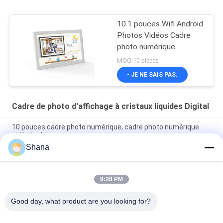
10.1 pouces Wifi Android
Photos Vidéos Cadre
photo numérique
MOQ:10 pièces
- JE NE SAIS PAS.
Cadre de photo d'affichage à cristaux liquides Digital
10 pouces cadre photo numérique, cadre photo numérique
vidéo lecture
Shana
Cadre photo numérique LCD super mince WIFI Cloud 10 pouces
Cadre photo numérique
9:28 PM
Cadre photo numérique HD à écran tactile IPS, cadre photo
LCD 16 Go compatible avec l'application 10,1 pouces
Good day, what product are you looking for?
Catégories populaires
Tous