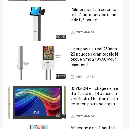
23Imprimante à écran ta
ctile à auto-service courb
e de 0,6 pouce
Borne libre-service
2025-04-24
00:25
Le support au sol 250nits
23 pouces écran tactile ki
osque 5ms 240VAC Pour
paiement
Borne libre-service
00:23
2021-12-16
JCVISION Affichage de file
d'attente de 14 pouces a
vec flash et bouton d'alim
entation pour une organis
ation optimale de la file
d'attente
Borne libre-service
00:17
2025-04-29
Affichage à sol à haute lu