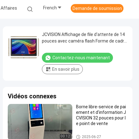
French
 Affaires
Demande de soumission
JCVISION Affichage de file d'attente de 14
pouces avec caméra flash Forme de cadre
Taille 339*213*10
Contactez-nous maintenant
En savoir plus
Vidéos connexes
Borne libre-service de pai
ement et d'information J
CVISION 32 pouces pour l
e point de vente
Borne libre-service
00:12
2025-06-27