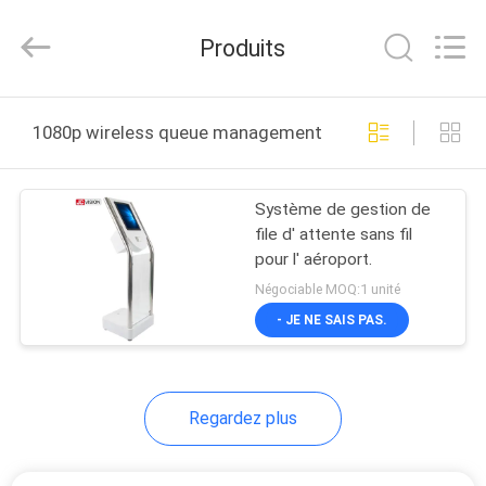
2026
Shenzhen
Junction
Produits
Interactive
Technology
Co.,
Ltd..
All
À
Rights
1080p wireless queue management system fabrication 
Reserved.
LA
MAISON
Système de gestion de
file d' attente sans fil
PRODUITS
pour l' aéroport.
Négociable MOQ:1 unité
À
- JE NE SAIS PAS.
PROPOS
DE
Regardez plus
NOUS