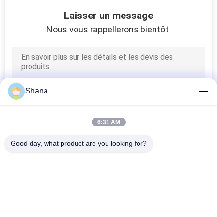
VISITE
Laisser un message
DE
Nous vous rappellerons bientôt!
L'USINE
CONTRÔLE
DE
Shana
LA
QUALITÉ
6:31 AM
Good day, what product are you looking for?
NOUS
Catégories populaires
Tous
CONTACTER
Affichage Extérieur 
Affichage 
ACTUALITÉS
De Signage De 
Numérique 
Digital
D'affichage Intérieur