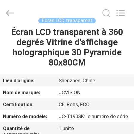
2026
Shenzhen
Junction
Interactive
Technology
Écran LCD transparent
Co.,
Ltd..
All
Écran LCD transparent à 360
À
Rights
Reserved.
degrés Vitrine d'affichage
LA
holographique 3D Pyramide
MAISON
80x80CM
PRODUITS
Lieu d'origine:
Shenzhen, Chine
À
Nom de marque:
JCVISION
PROPOS
Certification:
CE, Rohs, FCC
DE
Numéro de modèle:
JC-T190SK: le numéro de série
NOUS
Quantité de
1 unité