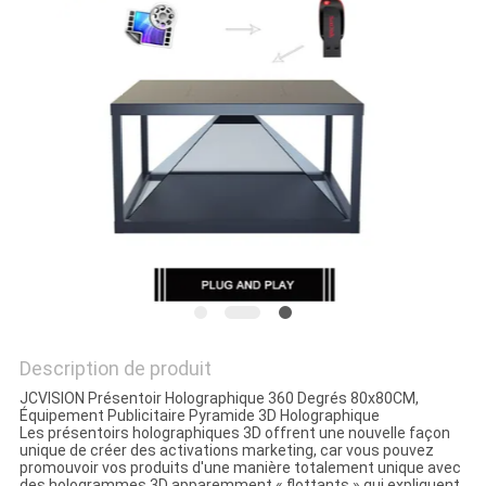
LES
AFFAIRES
DEMANDEZ
UN DEVIS
PLAN
DU
SITE
Description de produit
POLITIQUE
JCVISION Présentoir Holographique 360 Degrés 80x80CM,
Équipement Publicitaire Pyramide 3D Holographique
DE
Les présentoirs holographiques 3D offrent une nouvelle façon
unique de créer des activations marketing, car vous pouvez
CONFIDENTIALITÉ
promouvoir vos produits d'une manière totalement unique avec
des hologrammes 3D apparemment « flottants » qui expliquent