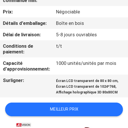
commande min:
VISITE
Prix:
Négociable
DE
L'USINE
Détails d'emballage:
Boîte en bois
Délai de livraison:
5-8 jours ouvrables
CONTRÔLE
Conditions de
t/t
DE
paiement:
LA
Capacité
1000 unités/unités par mois
d'approvisionnement:
QUALITÉ
Surligner:
,
Écran LCD transparent de 80 x 80 cm
,
Écran LCD transparent de 1024*768
NOUS
Affichage holographique 3D 80x80CM
CONTACTER
MEILLEUR PRIX
ACTUALITÉS