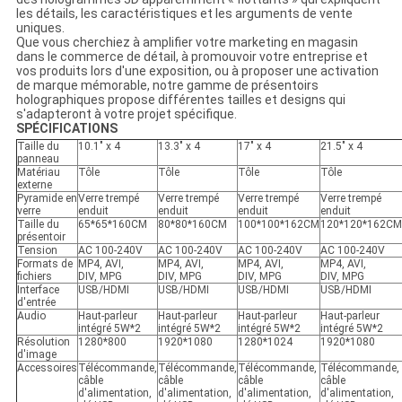
les détails, les caractéristiques et les arguments de vente
uniques.
Que vous cherchiez à amplifier votre marketing en magasin
dans le commerce de détail, à promouvoir votre entreprise et
vos produits lors d'une exposition, ou à proposer une activation
de marque mémorable, notre gamme de présentoirs
holographiques propose différentes tailles et designs qui
s'adapteront à votre projet spécifique.
SPÉCIFICATIONS
Taille du
10.1" x 4
13.3" x 4
17" x 4
21.5" x 4
panneau
Matériau
Tôle
Tôle
Tôle
Tôle
externe
Pyramide en
Verre trempé
Verre trempé
Verre trempé
Verre trempé
verre
enduit
enduit
enduit
enduit
Taille du
65*65*160CM
80*80*160CM
100*100*162CM
120*120*162CM
présentoir
Tension
AC 100-240V
AC 100-240V
AC 100-240V
AC 100-240V
Formats de
MP4, AVI,
MP4, AVI,
MP4, AVI,
MP4, AVI,
fichiers
DIV, MPG
DIV, MPG
DIV, MPG
DIV, MPG
Interface
USB/HDMI
USB/HDMI
USB/HDMI
USB/HDMI
d'entrée
Audio
Haut-parleur
Haut-parleur
Haut-parleur
Haut-parleur
intégré 5W*2
intégré 5W*2
intégré 5W*2
intégré 5W*2
Résolution
1280*800
1920*1080
1280*1024
1920*1080
d'image
Accessoires
Télécommande,
Télécommande,
Télécommande,
Télécommande,
câble
câble
câble
câble
d'alimentation,
d'alimentation,
d'alimentation,
d'alimentation,