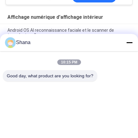
Affichage numérique d'affichage intérieur
Android OS AI reconnaissance faciale et le scanner de
température 8 pouces
Shana
Smartboard tournant le Signage d'intérieur de Digital montre
l'écran tactile capacitif
10:15 PM
JCVISION Panneau LED TFT 32 pouces affichage de menu
numérique monté sur le mur
Good day, what product are you looking for?
Catégories populaires
Tous
Affichage Extérieur 
Affichage 
De Signage De 
Numérique 
Digital
D'affichage Intérieur
Affichage De Mur 
Tableau Blanc 
Visuel D'affichage À 
Interactif Intelligent
Cristaux Liquides