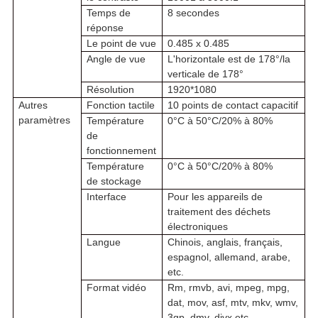
Temps de
8 secondes
réponse
Le point de vue
0.485 x 0.485
Angle de vue
L'horizontale est de 178°/la
verticale de 178°
Résolution
1920*1080
Autres
Fonction tactile
10 points de contact capacitif
paramètres
Température
0°C à 50°C/20% à 80%
de
fonctionnement
Température
0°C à 50°C/20% à 80%
de stockage
Interface
Pour les appareils de
traitement des déchets
électroniques
Langue
Chinois, anglais, français,
espagnol, allemand, arabe,
etc.
Format vidéo
Rm, rmvb, avi, mpeg, mpg,
dat, mov, asf, mtv, mkv, wmv,
3gp, dmv, divx etc.