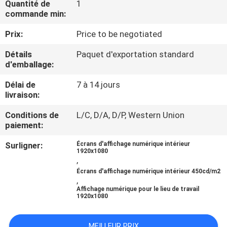
Quantité de
1
VISITE
commande min:
DE
Prix:
Price to be negotiated
L'USINE
Détails
Paquet d'exportation standard
d'emballage:
CONTRÔLE
Délai de
7 à 14 jours
DE
livraison:
LA
Conditions de
L/C, D/A, D/P, Western Union
QUALITÉ
paiement:
Surligner:
Écrans d'affichage numérique intérieur
1920x1080
NOUS
,
Écrans d'affichage numérique intérieur 450cd/m2
CONTACTER
,
Affichage numérique pour le lieu de travail
1920x1080
ACTUALITÉS
MEILLEUR PRIX