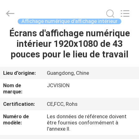
2026
Shenzhen
Junction
Interactive
Technology
Affichage numérique d'affichage intérieur
Co.,
Ltd..
All
Écrans d'affichage numérique
À
Rights
Reserved.
intérieur 1920x1080 de 43
LA
pouces pour le lieu de travail
MAISON
PRODUITS
Lieu d'origine:
Guangdong, Chine
Nom de
JCVISION
À
marque:
PROPOS
Certification:
CE,FCC, Rohs
DE
Numéro de
Les données de référence doivent
modèle:
être fournies conformément à
NOUS
l'annexe II.