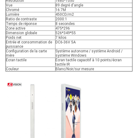
Résolution
1680*1050
Vue
89 degré d'angle
Chromé
16.7M
Lumière
450CD/m2
Ratio de contraste
2000:1
Temps de réponse
8 secondes
Zone active
475*296
Dimension globale
526*349*55
Poids net
7 kilos
Entrée et consommation de
DC6-36V 5A
puissance
Configuration de la carte
Système autonome / système Android /
mère
système Windows
Écran tactile
Écran tactile capacitif à 10 points/écran
tactile IR
Couleur
Blanc/Noir/sur mesure