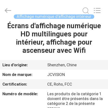
2026
Shenzhen
Junction
Interactive
Technology
Affichage numérique d'affichage intérieur
Co.,
Ltd..
All
Écrans d'affichage numérique
À
Rights
Reserved.
HD multilingues pour
LA
intérieur, affichage pour
MAISON
ascenseur avec Wifi
PRODUITS
Lieu d'origine:
Shenzhen, Chine
À
Nom de marque:
JCVISION
PROPOS
Certification:
CE, Rohs, FCC
DE
Numéro de modèle:
Les produits de la catégorie 1
NOUS
doivent être présentés dans la
catégorie 2 de la présente