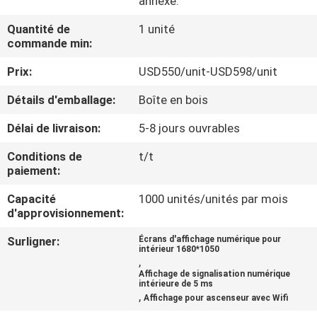
annexe.
VISITE
Quantité de
1 unité
DE
commande min:
L'USINE
Prix:
USD550/unit-USD598/unit
Détails d'emballage:
Boîte en bois
CONTRÔLE
DE
Délai de livraison:
5-8 jours ouvrables
LA
Conditions de
t/t
paiement:
QUALITÉ
Capacité
1000 unités/unités par mois
d'approvisionnement:
NOUS
Surligner:
Écrans d'affichage numérique pour
CONTACTER
intérieur 1680*1050
,
Affichage de signalisation numérique
intérieure de 5 ms
ACTUALITÉS
,
Affichage pour ascenseur avec Wifi