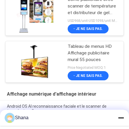
scanner de température
et distributeur de gel
hydroalcoolique, avec
USD968/unit-USD1098/unit MOQ:1 unité
reconnaissance faciale
- JE NE SAIS PAS.
Tableau de menus HD
Affichage publicitaire
mural 55 pouces
Price Negotiated MOQ:1
- JE NE SAIS PAS.
Affichage numérique d'affichage intérieur
Android OS AI reconnaissance faciale et le scanner de
température 8 pouces
Shana
Smartboard tournant le Signage d'intérieur de Digital montre
l'écran tactile capacitif