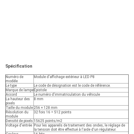
Spécification
Numéro de
Module d'affichage extérieur à LED P8
modèle
Le type
Le code de désignation est le code de référence.
Marque de lampe
Épistole
Accord
Le numéro d'immatriculation du véhicule
La hauteur des
8 mm
pixels
Taille du module
256 × 128 mm
Résolution du
32 fois 16 = 512 points
module
Densité de pixels
15625 points/m2
Voltage d'entrée
Pour les appareils de traitement des ondes, le réglage de
la tension doit être effectué à l'aide d'un régulateur.