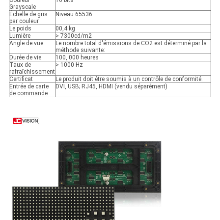
Couleur
16 bits
Grayscale
Échelle de gris
Niveau 65536
par couleur
Le poids
00,4 kg
Lumière
> 7300cd/m2
Angle de vue
Le nombre total d'émissions de CO2 est déterminé par la
méthode suivante:
Durée de vie
100, 000 heures
Taux de
> 1000 Hz
rafraîchissement
Certificat
Le produit doit être soumis à un contrôle de conformité.
Entrée de carte
DVI, USB; RJ45, HDMI (vendu séparément)
de commande