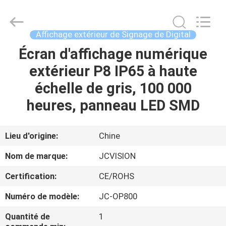
2026
Shenzhen
Junction
Interactive
Technology
Affichage extérieur de Signage de Digital
Co.,
Ltd..
All
Écran d'affichage numérique
À
Rights
Reserved.
extérieur P8 IP65 à haute
LA
échelle de gris, 100 000
MAISON
heures, panneau LED SMD
PRODUITS
Lieu d'origine:
Chine
À
Nom de marque:
JCVISION
PROPOS
Certification:
CE/ROHS
DE
Numéro de modèle:
JC-OP800
NOUS
Quantité de
1