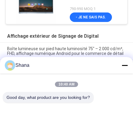
790-990 MOQ:1
- JE NE SAIS PAS.
Affichage extérieur de Signage de Digital
Boîte lumineuse sur pied haute luminosité 75" – 2 000 cd/m²,
FHD, affichage numérique Android pour le commerce de détail
Shana
Box de lumière murale haute luminosité 65" 4K UHD 2000 nits,
E-LED, Android 11 pour le commerce de détail en extérieur et
les espaces publics
10:40 AM
Affichage à sol à haute luminosité de 55 pouces 2000 nits, Full
HD, Android 9+ à usage commercial
Good day, what product are you looking for?
Catégories populaires
Tous
Affichage Extérieur 
Affichage 
De Signage De 
Numérique 