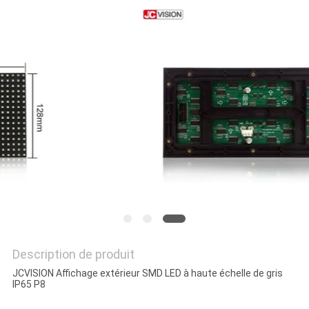
LES
AFFAIRES
DEMANDEZ
UN DEVIS
PLAN
DU
SITE
POLITIQUE
Description de produit
DE
JCVISION Affichage extérieur SMD LED à haute échelle de gris
IP65 P8
CONFIDENTIALITÉ