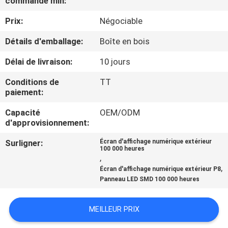
commande min:
VISITE
Prix:
Négociable
DE
L'USINE
Détails d'emballage:
Boîte en bois
Délai de livraison:
10 jours
CONTRÔLE
Conditions de
TT
DE
paiement:
LA
Capacité
OEM/ODM
d'approvisionnement:
QUALITÉ
Surligner:
Écran d'affichage numérique extérieur
100 000 heures
,
NOUS
,
Écran d'affichage numérique extérieur P8
CONTACTER
Panneau LED SMD 100 000 heures
ACTUALITÉS
MEILLEUR PRIX