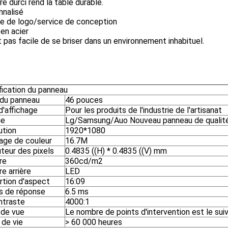
re durci rend la table durable.
nnalisé
ce de logo/service de conception
en acier
st pas facile de se briser dans un environnement inhabituel.
fication du panneau
 du panneau
46 pouces
d'affichage
Pour les produits de l'industrie de l'artisanat
ue
Lg/Samsung/Auo Nouveau panneau de qualit
ution
1920*1080
hage de couleur
16.7M
teur des pixels
0.4835 ((H) * 0.4835 ((V) mm
re
360cd/m2
e arrière
LED
rtion d'aspect
16:09
 de réponse
6.5 ms
ntraste
4000:1
 de vue
Le nombre de points d'intervention est le suiv
 de vie
> 60 000 heures