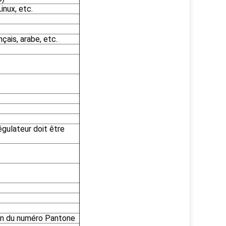
nux, etc.
nçais, arabe, etc.
égulateur doit être
tion du numéro Pantone