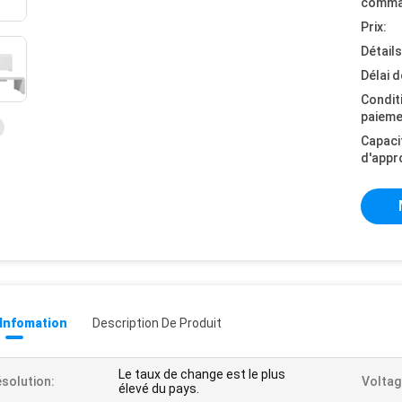
comma
Prix:
Détail
Délai d
Condit
paieme
Capaci
d'appr
 Infomation
Description De Produit
Le taux de change est le plus
solution:
Voltag
élevé du pays.