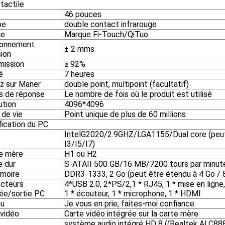
tactile
46 pouces
pe
double contact infrarouge
ue
Marque Fi-Touch/QiTuo
ionnement
± 2 mms
sion
mission
≥ 92%
é
7 heures
ez sur Maner
double point, multipoint (facultatif)
 de réponse
Le nombre de fois où le produit est utilisé
ution
4096*4096
 de vie
Point unique de plus de 60 millions
fication du PC
IntelG2020/2.9GHZ/LGA1155/Dual core (peut
I3/I5/I7)
e mère
H1 ou H2
e dur
S-ATAII 500 GB/16 MB/7200 tours par minut
moire
DDR3-1333, 2 Go (peut être étendu à 4 Go / 
cteurs
4*USB 2.0, 2*PS/2,1 * RJ45, 1 * mise en ligne,
rée/sortie PC
1 * écouteur, 1 * microphone, 1 * HDMI
au
Je vous en prie, faites-moi confiance.
 vidéo
Carte vidéo intégrée sur la carte mère
système audio intégré HD 8 ((Realtek ALC88