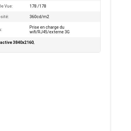
De Vue:
178 /178
sité:
360cd/m2
Prise en charge du
u:
wifi/RJ45/externe 3G
eractive 3840x2160
,