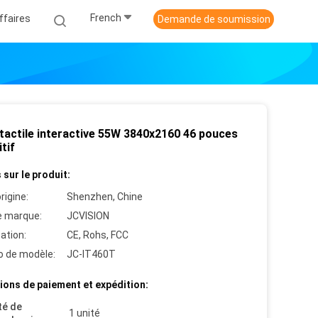
French
ffaires
Demande de soumission
 tactile interactive 55W 3840x2160 46 pouces
tif
 sur le produit:
rigine:
Shenzhen, Chine
 marque:
JCVISION
cation:
CE, Rohs, FCC
 de modèle:
JC-IT460T
ions de paiement et expédition:
té de
1 unité