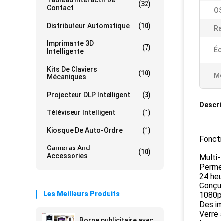
Tableau Interactif De
(32)
Contact
O
Distributeur Automatique
(10)
Ra
Imprimante 3D
(7)
Éc
Intelligente
Kits De Claviers
(10)
Me
Mécaniques
Projecteur DLP Intelligent
(3)
Descri
Téléviseur Intelligent
(1)
Kiosque De Auto-Ordre
(1)
Foncti
Cameras And
(10)
Accessories
Multi
Perme
24 heu
Conçu
Les Meilleurs Produits
1080
Des im
Verre
Borne publicitaire avec