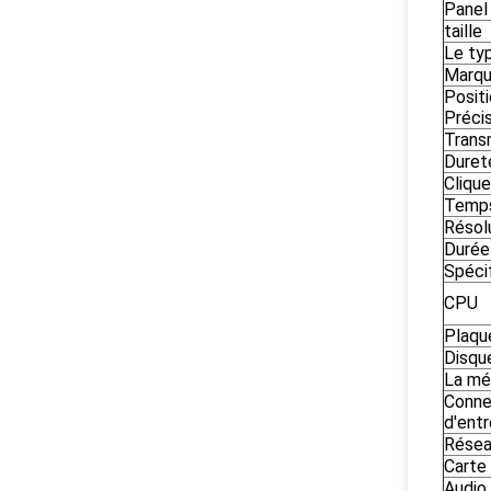
Panel 
taille
Le ty
Marq
Posit
Préci
Trans
Duret
Cliqu
Temps
Résol
Durée
Spéci
CPU
Plaqu
Disqu
La mé
Conne
d'ent
Rése
Carte
Audio