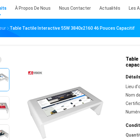
its
À Propos De Nous
Nous Contacter
Actualités
Les A
eur
Table Tactile Interactive 55W 3840x2160 46 Pouces Capacitif
Table
capaci
Détails
Lieu d'o
Nom de
Certifi
Numéro
Condit
Quanti