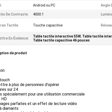
S:
Android ou PC
Angle 
tio De Contraste:
4000:1
Lumino
ran Tactile:
Touche capacitive
Résea
Table tactile interactive 55W
,
Table tactile int
ttre En Évidence:
Table tactile capacitive 46 pouces
ption de produit
on:
-touch
ttre à plus de personnes d'opérer
res sur 24
s spécialement pour une utilisation commerciale
p HD
ages parfaites et un effet de lecture vidéo
 à diamants