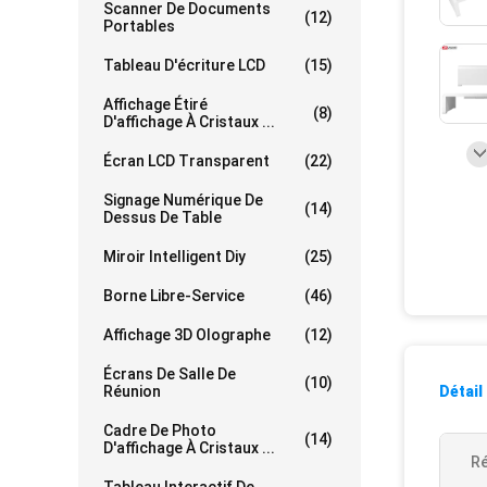
Scanner De Documents
(12)
Portables
Tableau D'écriture LCD
(15)
Affichage Étiré
(8)
D'affichage À Cristaux ...
Écran LCD Transparent
(22)
Signage Numérique De
(14)
Dessus De Table
Miroir Intelligent Diy
(25)
Borne Libre-Service
(46)
Affichage 3D Olographe
(12)
Écrans De Salle De
(10)
Réunion
Détail
Cadre De Photo
(14)
D'affichage À Cristaux ...
Ré