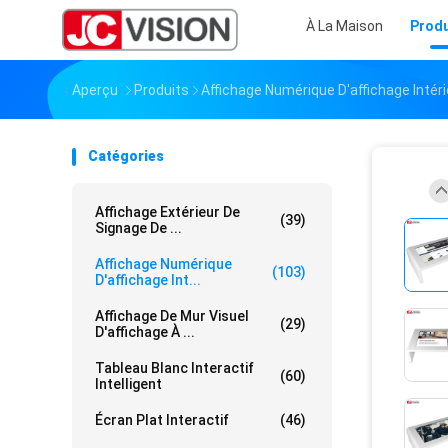
À La Maison
Produ
Aperçu
Produits
Affichage Numérique D'affichage Intéri
Catégories
Affichage Extérieur De
(39)
Signage De ...
Affichage Numérique
(103)
D'affichage Int...
Affichage De Mur Visuel
(29)
D'affichage À ...
Tableau Blanc Interactif
(60)
Intelligent
Écran Plat Interactif
(46)