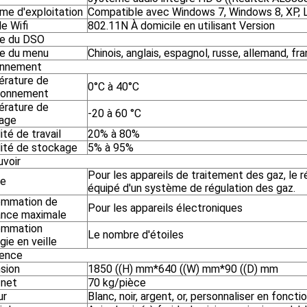
me d'exploitation
Compatible avec Windows 7, Windows 8, XP, Li
e Wifi
802.11N À domicile en utilisant Version
e du DSO
e du menu
Chinois, anglais, espagnol, russe, allemand, fra
onnement
rature de
0°C à 40°C
ionnement
rature de
-20 à 60 °C
age
té de travail
20% à 80%
ité de stockage
5% à 95%
uvoir
Pour les appareils de traitement des gaz, le r
ie
équipé d'un système de régulation des gaz.
mmation de
Pour les appareils électroniques
ance maximale
ommation
Le nombre d'étoiles
gie en veille
ence
sion
1850 ((H) mm*640 ((W) mm*90 ((D) mm
 net
70 kg/pièce
ur
Blanc, noir, argent, or, personnaliser en fonc