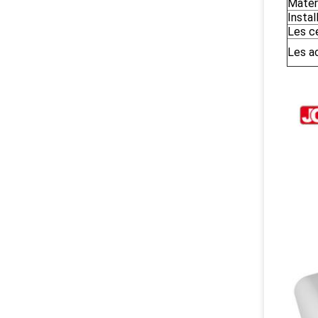
Matér
Instal
Les ce
Les a