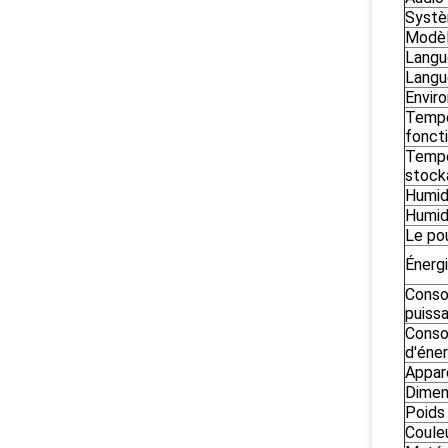
Systè
Modèl
Langu
Langu
Envir
Tempé
fonct
Tempé
stock
Humidi
Humid
Le po
Énerg
Conso
puiss
Cons
d'éner
Appar
Dimen
Poids
Coule