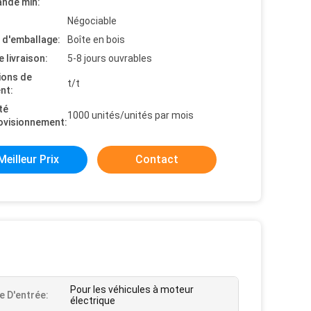
nde min:
Négociable
s d'emballage:
Boîte en bois
e livraison:
5-8 jours ouvrables
ions de
t/t
nt:
té
1000 unités/unités par mois
ovisionnement:
Meilleur Prix
Contact
Pour les véhicules à moteur
e D'entrée:
électrique