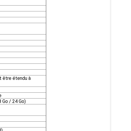
 être étendu à
e
8 Go / 24 Go)
8)