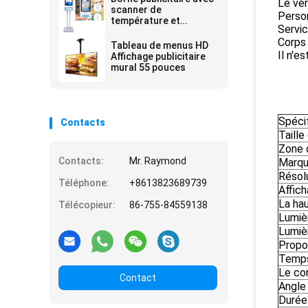
Le ver
scanner de
Perso
température et
Servi
distributeur de gel
Corps 
hydroalcoolique, avec
Tableau de menus HD
reconnaissance faciale
Il n'e
Affichage publicitaire
mural 55 pouces
Spéci
Contacts
Taille
Zone 
Contacts:
Mr. Raymond
Marq
Résol
Téléphone:
+8613823689739
Affic
La hau
Télécopieur:
86-755-84559138
Lumiè
Lumièr
Propo
Temps
Le co
Contact
Angle
Durée