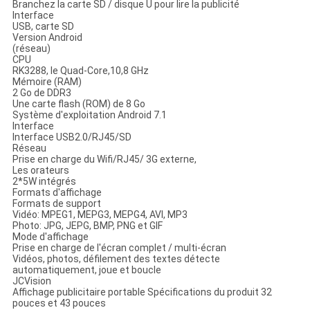
Branchez la carte SD / disque U pour lire la publicité
Interface
USB, carte SD
Version Android
(réseau)
CPU
RK3288, le Quad-Core,10,8 GHz
Mémoire (RAM)
2 Go de DDR3
Une carte flash (ROM) de 8 Go
Système d'exploitation Android 7.1
Interface
Interface USB2.0/RJ45/SD
Réseau
Prise en charge du Wifi/RJ45/ 3G externe,
Les orateurs
2*5W intégrés
Formats d'affichage
Formats de support
Vidéo: MPEG1, MEPG3, MEPG4, AVI, MP3
Photo: JPG, JEPG, BMP, PNG et GIF
Mode d'affichage
Prise en charge de l'écran complet / multi-écran
Vidéos, photos, défilement des textes détecte
automatiquement, joue et boucle
JCVision
Affichage publicitaire portable Spécifications du produit 32
pouces et 43 pouces