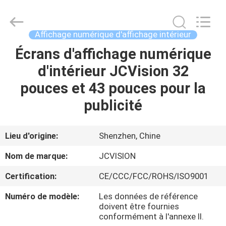
2026
Shenzhen
Junction
Interactive
Technology
Affichage numérique d'affichage intérieur
Co.,
Ltd..
All
Écrans d'affichage numérique
À
Rights
Reserved.
d'intérieur JCVision 32
LA
pouces et 43 pouces pour la
MAISON
publicité
PRODUITS
Lieu d'origine:
Shenzhen, Chine
À
Nom de marque:
JCVISION
PROPOS
Certification:
CE/CCC/FCC/ROHS/ISO9001
DE
Numéro de modèle:
Les données de référence
NOUS
doivent être fournies
conformément à l'annexe II.