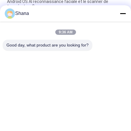
Android OS AI reconnaissance faciale et le scanner de
température 8 pouces
Shana
Smartboard tournant le Signage d'intérieur de Digital montre
l'écran tactile capacitif
9:36 AM
JCVISION Panneau LED TFT 32 pouces affichage de menu
numérique monté sur le mur
Good day, what product are you looking for?
Catégories populaires
Tous
Affichage Extérieur 
Affichage 
De Signage De 
Numérique 
Digital
D'affichage Intérieur
Affichage De Mur 
Tableau Blanc 
Visuel D'affichage À 
Interactif Intelligent
Cristaux Liquides
Scanner De 
Écran Plat Interactif
Documents 
Portables
Tableau D'écriture 
Affichage Étiré 