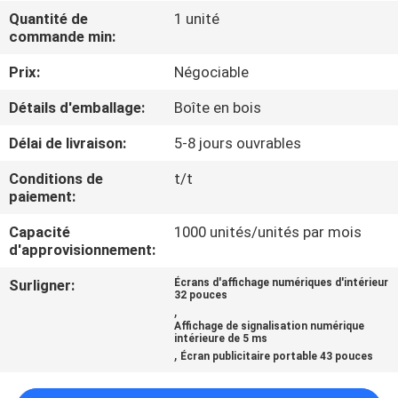
VISITE
Quantité de
1 unité
commande min:
DE
L'USINE
Prix:
Négociable
Détails d'emballage:
Boîte en bois
CONTRÔLE
Délai de livraison:
5-8 jours ouvrables
DE
Conditions de
t/t
LA
paiement:
QUALITÉ
Capacité
1000 unités/unités par mois
d'approvisionnement:
NOUS
Surligner:
Écrans d'affichage numériques d'intérieur
32 pouces
CONTACTER
,
Affichage de signalisation numérique
intérieure de 5 ms
,
Écran publicitaire portable 43 pouces
ACTUALITÉS