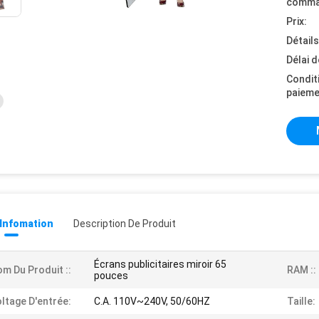
comma
Prix:
Détail
Délai d
Condit
paieme
 Infomation
Description De Produit
Écrans publicitaires miroir 65
m Du Produit ::
RAM ::
pouces
ltage D'entrée:
C.A. 110V~240V, 50/60HZ
Taille: