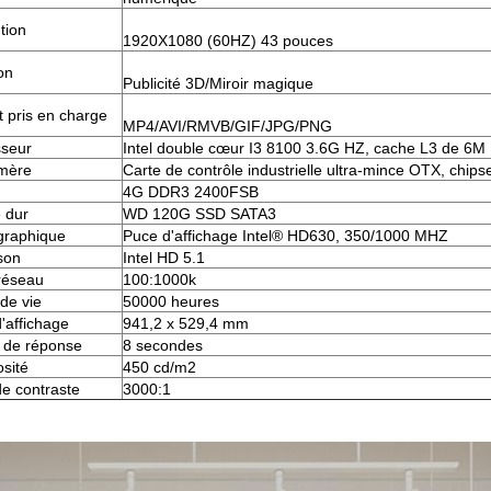
tion
1920X1080 (60HZ) 43 pouces
on
Publicité 3D/Miroir magique
 pris en charge
MP4/AVI/RMVB/GIF/JPG/PNG
sseur
Intel double cœur I3 8100 3.6G HZ, cache L3 de 6M
 mère
Carte de contrôle industrielle ultra-mince OTX, chips
4G DDR3 2400FSB
 dur
WD 120G SSD SATA3
graphique
Puce d'affichage Intel® HD630, 350/1000 MHZ
son
Intel HD 5.1
réseau
100:1000k
de vie
50000 heures
'affichage
941,2 x 529,4 mm
 de réponse
8 secondes
sité
450 cd/m2
de contraste
3000:1