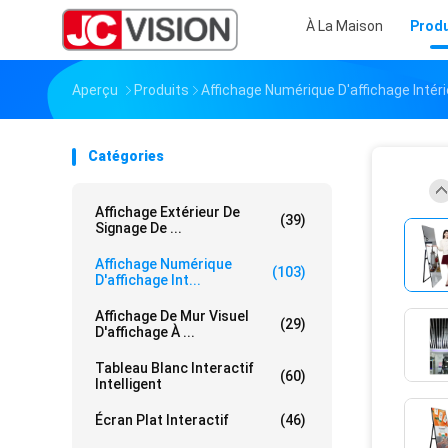
À La Maison
Produ
Aperçu
Produits
Affichage Numérique D'affichage Intéri
Catégories
Affichage Extérieur De
(39)
Signage De ...
Affichage Numérique
(103)
D'affichage Int...
Affichage De Mur Visuel
(29)
D'affichage À ...
Tableau Blanc Interactif
(60)
Intelligent
Écran Plat Interactif
(46)