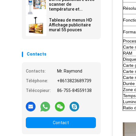
scanner de
Résolu
température et
distributeur de gel
hydroalcoolique, avec
Tableau de menus HD
Foncti
reconnaissance faciale
Affichage publicitaire
mural 55 pouces
Format
Proce
Carte
RAM
Contacts
Disque
Carte 
Contacts:
Mr. Raymond
Carte 
Carte 
Téléphone:
+8613823689739
Durée 
Zone d
Télécopieur:
86-755-84559138
Temps
Lumino
Ratio 
Contact