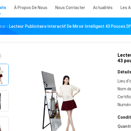
its
À Propos De Nous
Nous Contacter
Actualités
Les A
eur
Lecteur Publicitaire Interactif De Miroir Intelligent 43 Pouces DI
Lecteu
43 pou
Détails
Lieu d'o
Nom de
Certifi
Numéro
Condit
Quanti