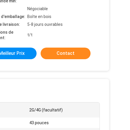
nde min:
Négociable
s d'emballage:
Boîte en bois
e livraison:
5-8 jours ouvrables
ions de
t/t
nt:
Meilleur Prix
Contact
2G/4G (facultatif)
43 pouces