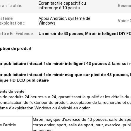
Écran tactile capacitif ou
ran Tactile:
Résea
infrarouge à 10 points
ystème
Appui Android \ système de
Voice
exploitation ::
Windows
ttre En Évidence:
Un miroir de 43 pouces
,
Miroir intelligent DIY F
ption de produit
r publicitaire interactif de miroir intelligent 43 pouces à faire so
r publicitaire interactif de miroir magique sur pied de 43 pouces,
que HD LCD publicitaire
nts de vente
s de produits 24 heures sur 24, garantissant la qualité et les détails du 
sonnalisation de l'extérieur du produit, acceptation de la recherche et 
tème d'exploitation Windows ou Android en option
Miroir magique d'exercice de 43 pouces, salle de spor
l'article
corps entier, sport, salle de sport, mur, exercice, publ
numérique