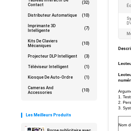
Tableau Interactif De
(32)
Contact
Éc
Distributeur Automatique
(10)
S
D'
Imprimante 3D
(7)
Intelligente
Me
Kits De Claviers
(10)
Mécaniques
Descri
Projecteur DLP Intelligent
(3)
Lecteu
Téléviseur Intelligent
(1)
Lecteu
Kiosque De Auto-Ordre
(1)
numéri
Cameras And
(10)
Argume
Accessories
1. Test
2. Per
3. Sys
Les Meilleurs Produits
Nom de 
Borne publicitaire avec