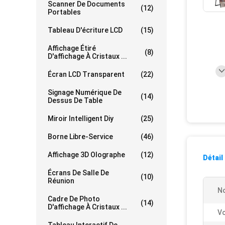
Scanner De Documents
(12)
Portables
Tableau D'écriture LCD
(15)
Affichage Étiré
(8)
D'affichage À Cristaux ...
Écran LCD Transparent
(22)
Signage Numérique De
(14)
Dessus De Table
Miroir Intelligent Diy
(25)
Borne Libre-Service
(46)
Affichage 3D Olographe
(12)
Détail
Écrans De Salle De
(10)
Réunion
No
Cadre De Photo
(14)
D'affichage À Cristaux ...
Vo