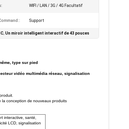
u:
WIFI / LAN / 3G / 4G Facultatif
 Command::
Support
CC
,
Un miroir intelligent interactif de 43 pouces
i-même, type sur pied
 lecteur vidéo multimédia réseau, signalisation
produit.
de la conception de nouveaux produits
t interactive, santé,
icité LCD, signalisation