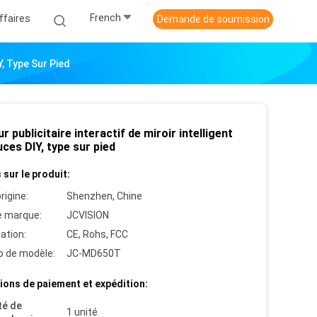
French
ffaires
Demande de soumission
Y, Type Sur Pied
r publicitaire interactif de miroir intelligent
ces DIY, type sur pied
 sur le produit:
rigine:
Shenzhen, Chine
 marque:
JCVISION
cation:
CE, Rohs, FCC
 de modèle:
JC-MD650T
ions de paiement et expédition:
té de
1 unité