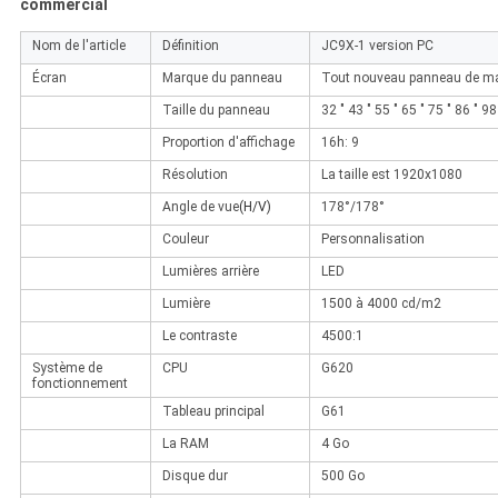
commercial
Nom de l'article
Définition
JC9X-1 version PC
Écran
Marque du panneau
Tout nouveau panneau de m
Taille du panneau
32 " 43 " 55 " 65 " 75 " 86 " 98
Proportion d'affichage
16h: 9
Résolution
La taille est 1920x1080
Angle de vue
(H/V)
178°/178°
Couleur
Personnalisation
Lumières arrière
LED
Lumière
1500 à 4000 cd/m2
Le contraste
4500:1
Système de
CPU
G620
fonctionnement
Tableau principal
G61
La RAM
4 Go
Disque dur
500 Go