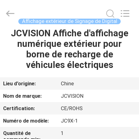
2026
Shenzhen
Junction
Interactive
Technology
Affichage extérieur de Signage de Digital
Co.,
Ltd..
All
JCVISION Affiche d'affichage
À
Rights
Reserved.
numérique extérieur pour
LA
borne de recharge de
MAISON
véhicules électriques
PRODUITS
Lieu d'origine:
Chine
À
Nom de marque:
JCVISION
PROPOS
Certification:
CE/ROHS
DE
Numéro de modèle:
JC9X-1
NOUS
Quantité de
1