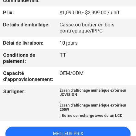
commande min:
VISITE
Prix:
$1,090.00 - $2,999.00 / unit
DE
L'USINE
Détails d'emballage:
Casse ou boîtier en bois
contreplaqué/IPPC
Délai de livraison:
10 jours
CONTRÔLE
DE
Conditions de
TT
paiement:
LA
Capacité
OEM/ODM
QUALITÉ
d'approvisionnement:
Surligner:
Écran d'affichage numérique extérieur
NOUS
JCVISION
,
CONTACTER
Écran d'affichage numérique extérieur
200W
,
Borne de recharge avec écran LCD
ACTUALITÉS
MEILLEUR PRIX