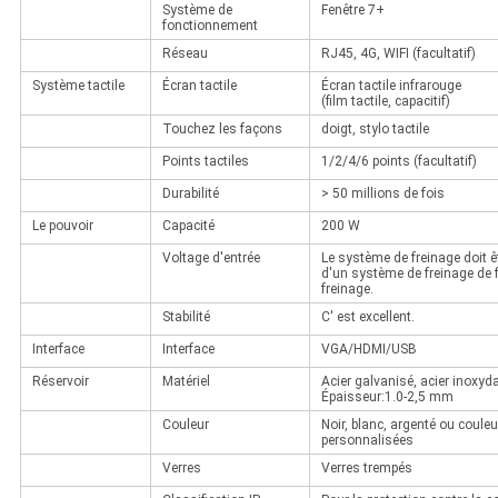
Système de
Fenêtre 7+
fonctionnement
Réseau
RJ45, 4G, WIFI (facultatif)
Système tactile
Écran tactile
Écran tactile infrarouge
(film tactile, capacitif)
Touchez les façons
doigt, stylo tactile
Points tactiles
1/2/4/6 points (facultatif)
Durabilité
> 50 millions de fois
Le pouvoir
Capacité
200 W
Voltage d'entrée
Le système de freinage doit ê
d'un système de freinage de 
freinage.
Stabilité
C' est excellent.
Interface
Interface
VGA/HDMI/USB
Réservoir
Matériel
Acier galvanisé, acier inoxyd
Épaisseur:1.0-2,5 mm
Couleur
Noir, blanc, argenté ou coule
personnalisées
Verres
Verres trempés