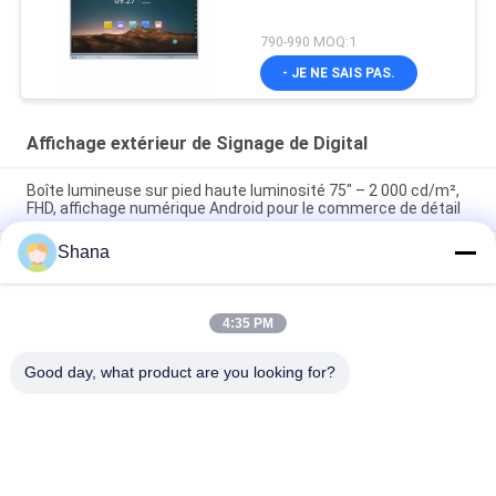
790-990 MOQ:1
- JE NE SAIS PAS.
Affichage extérieur de Signage de Digital
Boîte lumineuse sur pied haute luminosité 75" – 2 000 cd/m²,
FHD, affichage numérique Android pour le commerce de détail
Shana
Box de lumière murale haute luminosité 65" 4K UHD 2000 nits,
E-LED, Android 11 pour le commerce de détail en extérieur et
les espaces publics
4:35 PM
Affichage à sol à haute luminosité de 55 pouces 2000 nits, Full
HD, Android 9+ à usage commercial
Good day, what product are you looking for?
Catégories populaires
Tous
Affichage Extérieur 
Affichage 