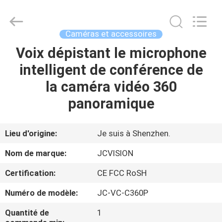
2026
Shenzhen
Junction
Interactive
Technology
Caméras et accessoires
Co.,
Ltd..
All
Voix dépistant le microphone
À
Rights
Reserved.
intelligent de conférence de
LA
la caméra vidéo 360
MAISON
panoramique
PRODUITS
Lieu d'origine:
Je suis à Shenzhen.
À
Nom de marque:
JCVISION
PROPOS
Certification:
CE FCC RoSH
DE
Numéro de modèle:
JC-VC-C360P
NOUS
Quantité de
1