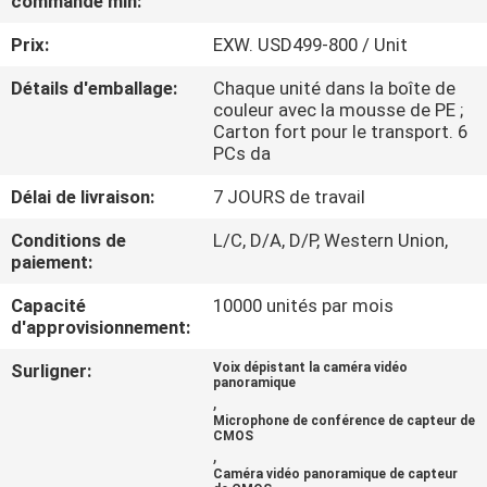
commande min:
VISITE
Prix:
EXW. USD499-800 / Unit
DE
L'USINE
Détails d'emballage:
Chaque unité dans la boîte de
couleur avec la mousse de PE ;
Carton fort pour le transport. 6
PCs da
CONTRÔLE
DE
Délai de livraison:
7 JOURS de travail
LA
Conditions de
L/C, D/A, D/P, Western Union,
paiement:
QUALITÉ
Capacité
10000 unités par mois
d'approvisionnement:
NOUS
Surligner:
Voix dépistant la caméra vidéo
CONTACTER
panoramique
,
Microphone de conférence de capteur de
CMOS
ACTUALITÉS
,
Caméra vidéo panoramique de capteur