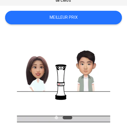
de CMOS
LES
AFFAIRES
MEILLEUR PRIX
DEMANDEZ
UN DEVIS
PLAN
DU
SITE
POLITIQUE
DE
CONFIDENTIALITÉ