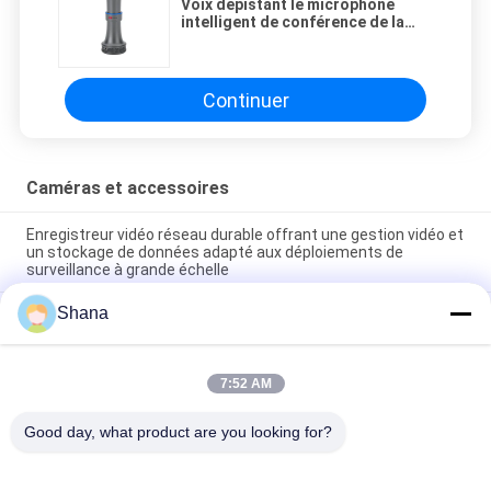
Voix dépistant le microphone
intelligent de conférence de la
caméra vidéo 360 panoramique
Continuer
Caméras et accessoires
Enregistreur vidéo réseau durable offrant une gestion vidéo et
un stockage de données adapté aux déploiements de
surveillance à grande échelle
Shana
Enregistreur vidéo numérique de réseau 4K de 16 canaux
offrant un stockage double HDD adapté à une surveillance
complète de la sécurité
7:52 AM
JCVision 6MP VCA AI Caméra de détection faciale 5X Lentille
motorisée Zoom PoE IP Caméra à dôme vandaliste
Good day, what product are you looking for?
Catégories populaires
Tous