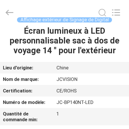
2026
Shenzhen
Junction
Interactive
Technology
Affichage extérieur de Signage de Digital
Co.,
Ltd..
All
Écran lumineux à LED
À
Rights
Reserved.
personnalisable sac à dos de
LA
voyage 14 " pour l'extérieur
MAISON
PRODUITS
Lieu d'origine:
Chine
Nom de marque:
JCVISION
À
Certification:
CE/ROHS
PROPOS
Numéro de modèle:
JC-BP140NT-LED
DE
Quantité de
1
NOUS
commande min: