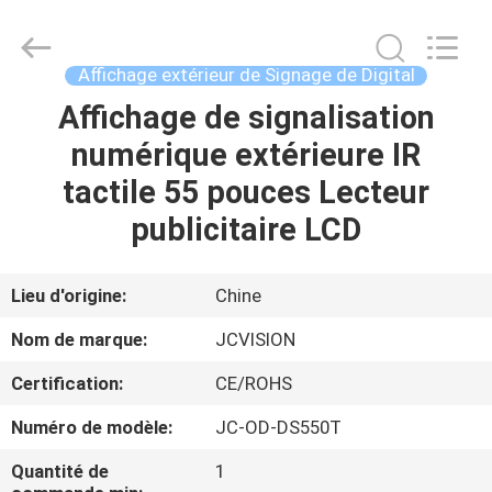
2026
Shenzhen
Junction
Interactive
Technology
Affichage extérieur de Signage de Digital
Co.,
Ltd..
All
Affichage de signalisation
À
Rights
Reserved.
numérique extérieure IR
LA
tactile 55 pouces Lecteur
MAISON
publicitaire LCD
PRODUITS
Lieu d'origine:
Chine
À
Nom de marque:
JCVISION
PROPOS
Certification:
CE/ROHS
DE
Numéro de modèle:
JC-OD-DS550T
NOUS
Quantité de
1