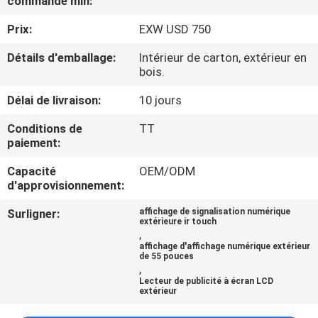
commande min:
VISITE
Prix:
EXW USD 750
DE
L'USINE
Détails d'emballage:
Intérieur de carton, extérieur en
bois.
Délai de livraison:
10 jours
CONTRÔLE
DE
Conditions de
TT
paiement:
LA
Capacité
OEM/ODM
QUALITÉ
d'approvisionnement:
Surligner:
affichage de signalisation numérique
NOUS
extérieure ir touch
,
CONTACTER
affichage d'affichage numérique extérieur
de 55 pouces
,
Lecteur de publicité à écran LCD
ACTUALITÉS
extérieur