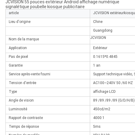
JCVISION 55 pouces extérieur Android affichage numérique
signalétique poubelle kiosque publicitaire
article
JCVISION extérieurkiosque
Lieu d'origine
Chine
Guangdong
JCVISION
Nom de la marque
Application
Extérieur
Pas de pixel
0.1615*0.4845
Garantie
1 an
Service après-vente fourni
Support technique vidéo, 
Tension d'entrée
AC100~240V 50 /60 HZ
Type
affichage LCD
Angle de vision
89 /89 /89 /89 (G/D/H/B)
Luminosité
450cd/m2
Rapport de contraste
4000:1
Temps de réponse
5ms