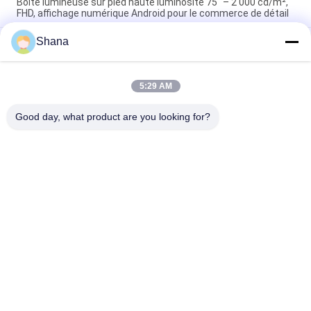
Boîte lumineuse sur pied haute luminosité 75" – 2 000 cd/m²,
FHD, affichage numérique Android pour le commerce de détail
Shana
Box de lumière murale haute luminosité 65" 4K UHD 2000 nits,
E-LED, Android 11 pour le commerce de détail en extérieur et
les espaces publics
5:29 AM
Affichage à sol à haute luminosité de 55 pouces 2000 nits, Full
HD, Android 9+ à usage commercial
Good day, what product are you looking for?
Catégories populaires
Tous
Affichage Extérieur 
Affichage 
De Signage De 
Numérique 
Digital
D'affichage Intérieur
Affichage De Mur 
Tableau Blanc 
Visuel D'affichage À 
Interactif Intelligent
Cristaux Liquides
Scanner De 
Écran Plat Interactif
Documents 
Portables
Tableau D'écriture 
Affichage Étiré 