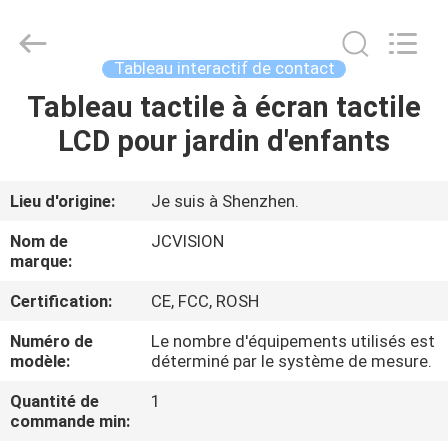
2026
Shenzhen
Junction
Interactive
Technology
Tableau interactif de contact
Co.,
Ltd..
All
Tableau tactile à écran tactile
À
Rights
Reserved.
LCD pour jardin d'enfants
LA
MAISON
Lieu d'origine:
Je suis à Shenzhen.
PRODUITS
Nom de
JCVISION
marque:
À
Certification:
CE, FCC, ROSH
PROPOS
Numéro de
Le nombre d'équipements utilisés est
modèle:
déterminé par le système de mesure.
DE
NOUS
Quantité de
1
commande min: