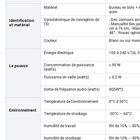
Matériel
Bureau en bois + é
acier
Caractéristique de conception de
- Des contours arr
Identification
l'ID
- Manualité des j
et matériel
cm à 76 cm; - Manu
48°; - Roues optio
Couleur
Blanc ou sur mes
Énergie électrique
100 à 240 V CA, 
Consommation de puissance
≤ 90 W
Le pouvoir
(watts)
Puissance en veille (watts)
≤ 0,5 W
Sortie de fréquence audio (watts)
8Ω5W*2
Température de fonctionnement
0°C à 50°C
Environnement
Température de stockage
-20°C ∼ 60°C
Humidité de travail
RH de 10% ∼ 80%
Humidité de stockage
RH de 10% ∼ 90%