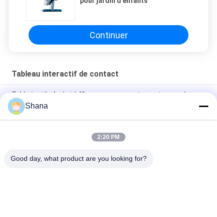
pour jardin d'enfants
Continuer
Tableau interactif de contact
Table tactile Android 43 pouces pour restaurants avec écran
capacitif
Shana
JCVISION 32 pouces android 11 jeux numériques bébé
interactif éducatif table à écran tactile
2:20 PM
JCVision Height Lift 32 pouces Android avec écran tactile
Good day, what product are you looking for?
Catégories populaires
Tous
Affichage Extérieur 
Affichage 
De Signage De 
Numérique 