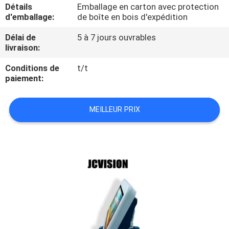
VISITE
Détails
Emballage en carton avec protection
d'emballage:
de boîte en bois d'expédition
DE
Délai de
5 à 7 jours ouvrables
L'USINE
livraison:
Conditions de
t/t
CONTRÔLE
paiement:
DE
LA
MEILLEUR PRIX
QUALITÉ
NOUS
CONTACTER
ACTUALITÉS