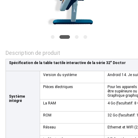
LES
AFFAIRES
DEMANDEZ
UN DEVIS
Description de produit
Spécification de la table tactile interactive de la série 32" Doctor
PLAN
Version du système
Android 14. Je su
DU
Pièces électriques
Pour les appareils 
SITE
être supérieure ou
Graphique graphiq
Système
intégré
La RAM
4 Go (facultatif: 8
POLITIQUE
ROM
32 Go (facultatif:
DE
Réseau
Ethernet et WIFI (
CONFIDENTIALITÉ