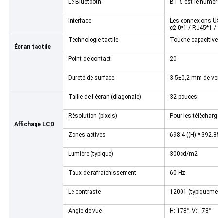
Le Bluetooth.
BT 5 est le numér
Interface
Les connexions U
c2.0*1 / RJ45*1 
Technologie tactile
Touche capacitive
Écran tactile
Point de contact
20
Dureté de surface
3.5±0,2 mm de ver
Taille de l'écran (diagonale)
32 pouces
Résolution (pixels)
Pour les télécha
Affichage LCD
Zones actives
698.4 ((H) * 392.
Lumière (typique)
300cd/m2
Taux de rafraîchissement
60 Hz
Le contraste
12001 (typiqueme
Angle de vue
H: 178°; V: 178°