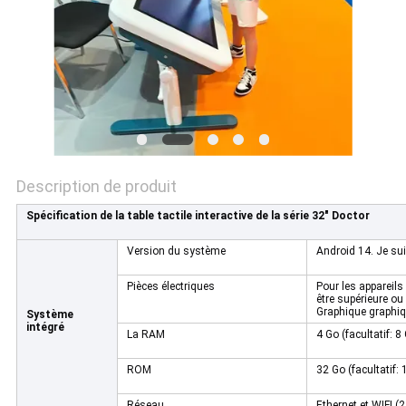
LES
AFFAIRES
DEMANDEZ
UN DEVIS
Description de produit
PLAN
Spécification de la table tactile interactive de la série 32" Doctor
DU
Version du système
Android 14. Je su
SITE
Pièces électriques
Pour les appareils 
être supérieure ou
Graphique graphiq
Système
POLITIQUE
intégré
La RAM
4 Go (facultatif: 8
DE
ROM
32 Go (facultatif:
CONFIDENTIALITÉ
Réseau
Ethernet et WIFI (