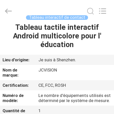
2026
Shenzhen
Junction
Interactive
Technology
Tableau interactif de contact
Co.,
Ltd..
All
Tableau tactile interactif
À
Rights
Reserved.
Android multicolore pour l'
LA
éducation
MAISON
PRODUITS
Lieu d'origine:
Je suis à Shenzhen.
Nom de
JCVISION
À
marque:
PROPOS
Certification:
CE, FCC, ROSH
DE
Numéro de
Le nombre d'équipements utilisés est
modèle:
déterminé par le système de mesure.
NOUS
Quantité de
1