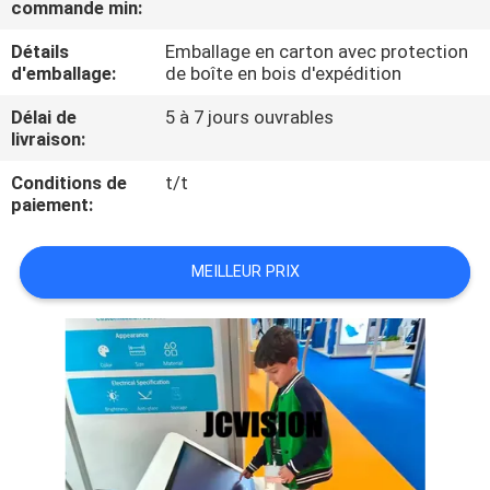
commande min:
VISITE
DE
Détails
Emballage en carton avec protection
d'emballage:
de boîte en bois d'expédition
L'USINE
Délai de
5 à 7 jours ouvrables
livraison:
CONTRÔLE
Conditions de
t/t
DE
paiement:
LA
QUALITÉ
MEILLEUR PRIX
NOUS
CONTACTER
ACTUALITÉS