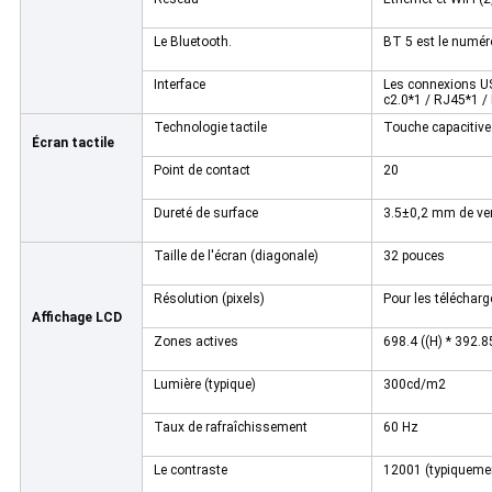
Le Bluetooth.
BT 5 est le numér
Interface
Les connexions U
c2.0*1 / RJ45*1 
Technologie tactile
Touche capacitive
Écran tactile
Point de contact
20
Dureté de surface
3.5±0,2 mm de ver
Taille de l'écran (diagonale)
32 pouces
Résolution (pixels)
Pour les télécha
Affichage LCD
Zones actives
698.4 ((H) * 392.
Lumière (typique)
300cd/m2
Taux de rafraîchissement
60 Hz
Le contraste
12001 (typiqueme