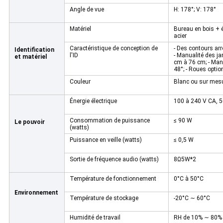
Angle de vue
H: 178°; V: 178°
Matériel
Bureau en bois + é
acier
Caractéristique de conception de
- Des contours arr
Identification
l'ID
- Manualité des j
et matériel
cm à 76 cm; - Manu
48°; - Roues optio
Couleur
Blanc ou sur mes
Énergie électrique
100 à 240 V CA, 
Consommation de puissance
≤ 90 W
Le pouvoir
(watts)
Puissance en veille (watts)
≤ 0,5 W
Sortie de fréquence audio (watts)
8Ω5W*2
Température de fonctionnement
0°C à 50°C
Environnement
Température de stockage
-20°C ∼ 60°C
Humidité de travail
RH de 10% ∼ 80%