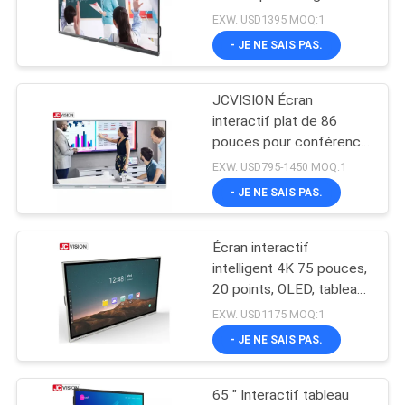
pour l'école de 65
EXW. USD1395 MOQ:1
LES
pouces pour
- JE NE SAIS PAS.
AFFAIRES
l'enseignement en classe
49
JCVISION Écran
Écran plat interactif
DEMANDEZ
interactif plat de 86
UN DEVIS
pouces pour conférence
scolaire
EXW. USD795-1450 MOQ:1
- JE NE SAIS PAS.
PLAN
DU
Écran interactif
12
SITE
intelligent 4K 75 pouces,
Scanner de
20 points, OLED, tableau
blanc interactif intelligent
EXW. USD1175 MOQ:1
POLITIQUE
documents
pour l'éducation
- JE NE SAIS PAS.
DE
portables
CONFIDENTIALITÉ
65 " Interactif tableau