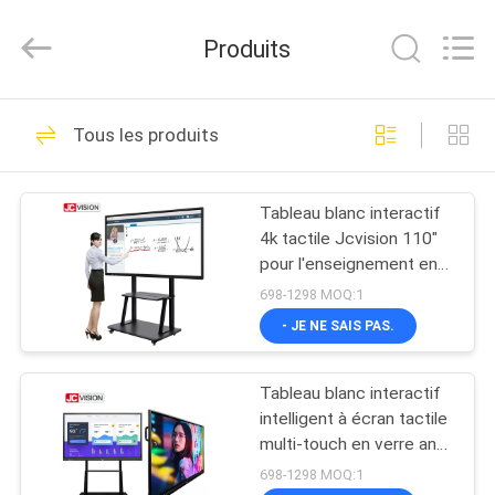
2026
Shenzhen
Junction
Produits
Interactive
Technology
Co.,
Ltd..
All
À
40
Rights
Tous les produits
Reserved.
LA
Affichage extérieur
MAISON
de Signage de
Tableau blanc interactif
4k tactile Jcvision 110"
Digital
PRODUITS
pour l'enseignement en
classe
698-1298 MOQ:1
À
- JE NE SAIS PAS.
105
PROPOS
Affichage numérique
Tableau blanc interactif
DE
intelligent à écran tactile
d'affichage intérieur
NOUS
multi-touch en verre anti-
reflet Android PC
698-1298 MOQ:1