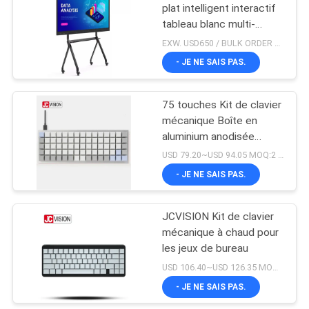
plat intelligent interactif
tableau blanc multi-
15
partage avec écran
EXW. USD650 / BULK ORDER MOQ:1
d'écriture
Tableau d'écriture
- JE NE SAIS PAS.
LCD
75 touches Kit de clavier
mécanique Boîte en
aluminium anodisée
Interface de type C
USD 79.20~USD 94.05 MOQ:2 pièces
échangeable à chaud
- JE NE SAIS PAS.
8
Affichage étiré
JCVISION Kit de clavier
mécanique à chaud pour
d'affichage à
les jeux de bureau
cristaux liquides de
USD 106.40~USD 126.35 MOQ:2 pièces
- JE NE SAIS PAS.
barre