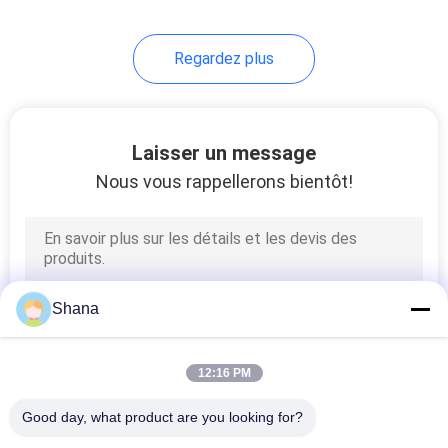
22
Regardez plus
Écran LCD
transparent
Laisser un message
Nous vous rappellerons bientôt!
14
signage numérique
Shana
de dessus de table
12:16 PM
Good day, what product are you looking for?