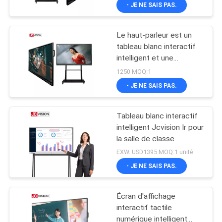
- JE NE SAIS PAS.
VISITE
DE
Le haut-parleur est un
L'USINE
32
tableau blanc interactif
intelligent et une
Affichage de mur
technologie tactile pour
CONTRÔLE
1250 MOQ:1
visuel d'affichage à
l'enseignement.
- JE NE SAIS PAS.
DE
cristaux liquides
LA
Tableau blanc interactif
QUALITÉ
intelligent Jcvision Ir pour
la salle de classe
61
EXW. USD1395 MOQ:1 unité
NOUS
Tableau blanc
- JE NE SAIS PAS.
CONTACTER
interactif intelligent
Écran d'affichage
ACTUALITÉS
interactif tactile
numérique intelligent