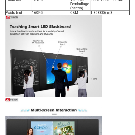
l'emballage
(carton)
Poids brut
160KG
CBM
1.358886 m3