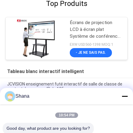
Top Produits
Écrans de projection
LCD à écran plat
Système de conférence
20 tactile
EXW USD560-1398 MOQ:1
- JE NE SAIS PAS.
Tableau blanc interactif intelligent
JCVISION enseignement futé interactif de salle de classe de
contact du panneau IR de 105 pouces
Shana
Tableau blanc interactif intelligent tout-en-un JCVISION I3 55
pouces avec écran tactile
10:54 PM
10 points tactiles Portable Smart Board Zoom Tableau
interactif pour l'enseignement
Good day, what product are you looking for?