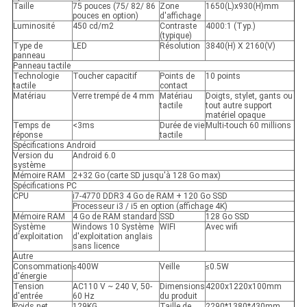
Taille
75 pouces (75/ 82/ 86
Zone
1650(L)x930(H)mm
pouces en option)
d'affichage
Luminosité
450 cd/m2
Contraste
4000:1 (Typ.)
(typique)
Type de
LED
Résolution
3840(H) X 2160(V)
panneau
Panneau tactile
Technologie
Toucher capacitif
Points de
10 points
tactile
contact
Matériau
Verre trempé de 4 mm
Matériau
Doigts, stylet, gants ou
tactile
tout autre support
matériel opaque
Temps de
<3ms
Durée de vie
Multi-touch 60 millions
réponse
tactile
Spécifications Android
Version du
Android 6.0
système
Mémoire RAM
2+32 Go (carte SD jusqu'à 128 Go max)
Spécifications PC
CPU
i7-4770 DDR3 4 Go de RAM + 120 Go SSD
Processeur i3 / i5 en option (affichage 4K)
Mémoire RAM
4 Go de RAM standard
SSD
128 Go SSD
Système
Windows 10 Système
WIFI
Avec wifi
d'exploitation
d'exploitation anglais
sans licence
Autre
Consommation
≤400W
Veille
≤0.5W
d'énergie
Tension
AC110 V ~ 240 V, 50-
Dimensions
4200x1220x100mm
d'entrée
60 Hz
du produit
Poids net
129KG
Taille de
2290*1380*430mm