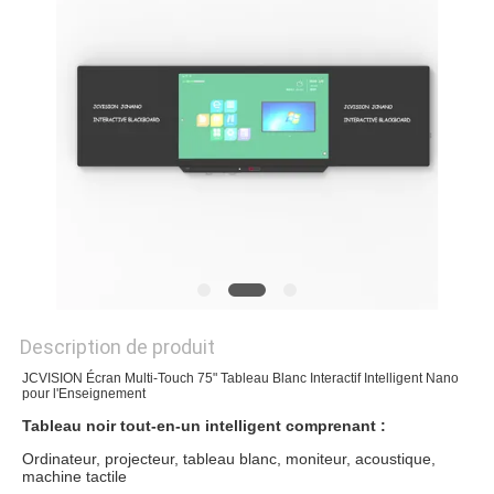
LES
AFFAIRES
DEMANDEZ
UN DEVIS
PLAN
DU
SITE
Description de produit
JCVISION Écran Multi-Touch 75" Tableau Blanc Interactif Intelligent Nano
POLITIQUE
pour l'Enseignement
DE
Tableau noir tout-en-un intelligent comprenant :
Ordinateur, projecteur, tableau blanc, moniteur, acoustique,
CONFIDENTIALITÉ
machine tactile