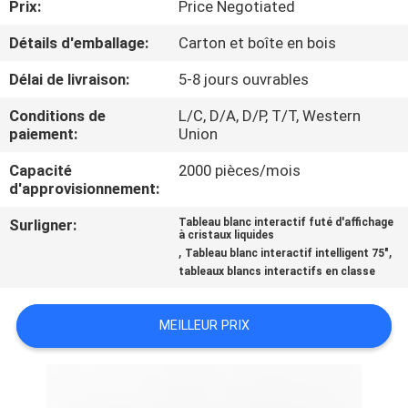
Prix:
Price Negotiated
VISITE
DE
Détails d'emballage:
Carton et boîte en bois
L'USINE
Délai de livraison:
5-8 jours ouvrables
Conditions de
L/C, D/A, D/P, T/T, Western
CONTRÔLE
paiement:
Union
DE
Capacité
2000 pièces/mois
d'approvisionnement:
LA
QUALITÉ
Surligner:
Tableau blanc interactif futé d'affichage
à cristaux liquides
,
,
Tableau blanc interactif intelligent 75"
tableaux blancs interactifs en classe
NOUS
CONTACTER
MEILLEUR PRIX
ACTUALITÉS