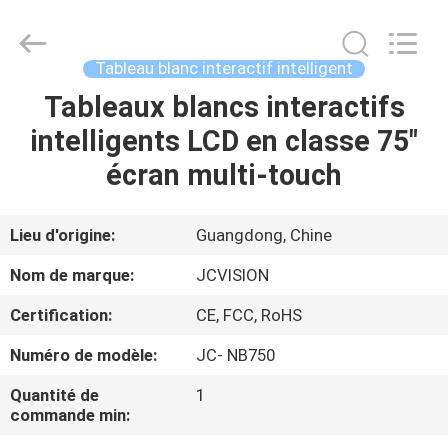
2026
Shenzhen
Junction
Interactive
Technology
Tableau blanc interactif intelligent
Co.,
Ltd..
All
Tableaux blancs interactifs
À
Rights
Reserved.
intelligents LCD en classe 75"
LA
écran multi-touch
MAISON
PRODUITS
Lieu d'origine:
Guangdong, Chine
Nom de marque:
JCVISION
À
Certification:
CE, FCC, RoHS
PROPOS
Numéro de modèle:
JC- NB750
DE
Quantité de
1
NOUS
commande min: