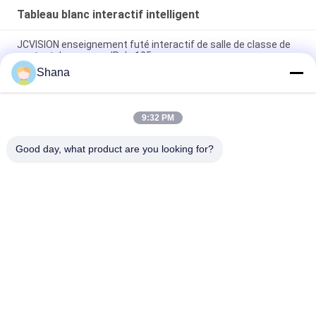
Tableau blanc interactif intelligent
JCVISION enseignement futé interactif de salle de classe de
contact du panneau IR de 105 pouces
Shana
Tableau blanc interactif intelligent tout-en-un JCVISION I3 55
pouces avec écran tactile
9:32 PM
10 points tactiles Portable Smart Board Zoom Tableau
interactif pour l'enseignement
Good day, what product are you looking for?
Catégories populaires
Tous
Affichage Extérieur 
Affichage 
De Signage De 
Numérique 
Digital
D'affichage Intérieur
Affichage De Mur 
Tableau Blanc 
Visuel D'affichage À 
Interactif Intelligent
Cristaux Liquides
Scanner De 
Écran Plat Interactif
Documents 