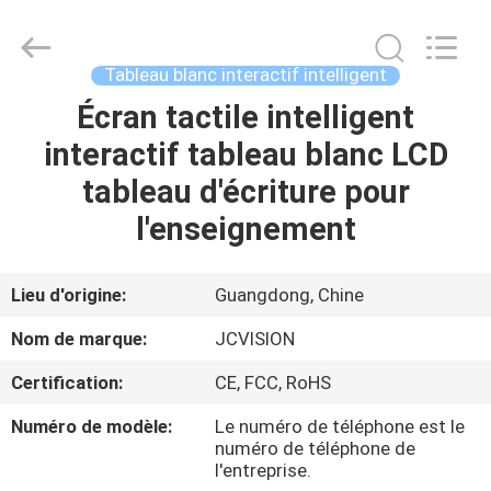
2026
Shenzhen
Junction
Interactive
Technology
Tableau blanc interactif intelligent
Co.,
Ltd..
All
Écran tactile intelligent
À
Rights
Reserved.
interactif tableau blanc LCD
LA
tableau d'écriture pour
MAISON
l'enseignement
PRODUITS
Lieu d'origine:
Guangdong, Chine
À
Nom de marque:
JCVISION
PROPOS
Certification:
CE, FCC, RoHS
DE
Numéro de modèle:
Le numéro de téléphone est le
NOUS
numéro de téléphone de
l'entreprise.