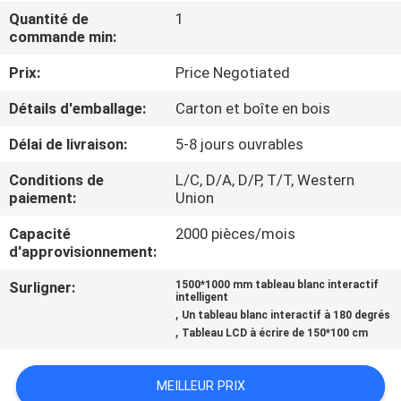
VISITE
Quantité de
1
commande min:
DE
L'USINE
Prix:
Price Negotiated
Détails d'emballage:
Carton et boîte en bois
CONTRÔLE
Délai de livraison:
5-8 jours ouvrables
DE
Conditions de
L/C, D/A, D/P, T/T, Western
LA
paiement:
Union
QUALITÉ
Capacité
2000 pièces/mois
d'approvisionnement:
NOUS
Surligner:
1500*1000 mm tableau blanc interactif
intelligent
CONTACTER
,
Un tableau blanc interactif à 180 degrés
,
Tableau LCD à écrire de 150*100 cm
ACTUALITÉS
MEILLEUR PRIX