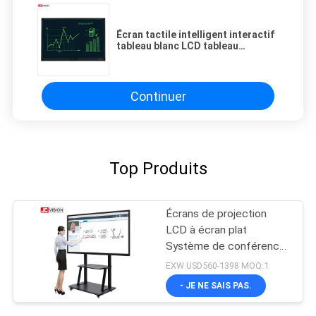
Écran tactile intelligent interactif
tableau blanc LCD tableau
d'écriture pour l'enseignement
Continuer
Top Produits
Écrans de projection
LCD à écran plat
Système de conférence
20 tactile
EXW USD560-1398 MOQ:1
- JE NE SAIS PAS.