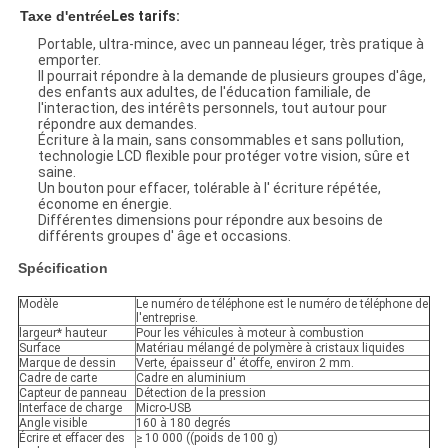
Taxe d'entrée
Les tarifs:
Portable, ultra-mince, avec un panneau léger, très pratique à
emporter.
Il pourrait répondre à la demande de plusieurs groupes d'âge,
des enfants aux adultes, de l'éducation familiale, de
l'interaction, des intérêts personnels, tout autour pour
répondre aux demandes.
Écriture à la main, sans consommables et sans pollution,
technologie LCD flexible pour protéger votre vision, sûre et
saine.
Un bouton pour effacer, tolérable à l' écriture répétée,
économe en énergie.
Différentes dimensions pour répondre aux besoins de
différents groupes d' âge et occasions.
Spécification
Modèle
Le numéro de téléphone est le numéro de téléphone de
l'entreprise.
largeur* hauteur
Pour les véhicules à moteur à combustion
Surface
Matériau mélangé de polymère à cristaux liquides
Marque de dessin
Verte, épaisseur d' étoffe, environ 2 mm.
Cadre de carte
Cadre en aluminium
Capteur de panneau
Détection de la pression
Interface de charge
Micro-USB
Angle visible
160 à 180 degrés
Écrire et effacer des
≥ 10 000 ((poids de 100 g)