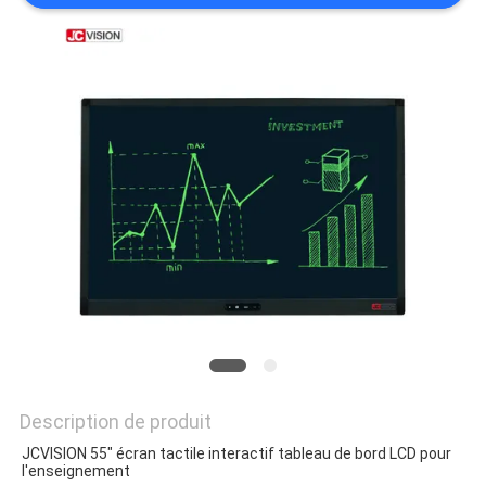
LES
AFFAIRES
DEMANDEZ
UN DEVIS
PLAN
DU
SITE
POLITIQUE
DE
Description de produit
CONFIDENTIALITÉ
JCVISION 55" écran tactile interactif tableau de bord LCD pour
l'enseignement