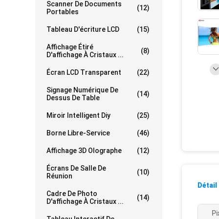
Scanner De Documents
(12)
Portables
Tableau D'écriture LCD
(15)
Affichage Étiré
(8)
D'affichage À Cristaux ...
Écran LCD Transparent
(22)
Signage Numérique De
(14)
Dessus De Table
Miroir Intelligent Diy
(25)
Borne Libre-Service
(46)
Affichage 3D Olographe
(12)
Écrans De Salle De
(10)
Réunion
Détail
Cadre De Photo
(14)
D'affichage À Cristaux ...
Pi