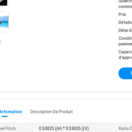
Quanti
comma
Prix:
Détail
Délai d
Condit
paieme
Capaci
d'appr
 Infomation
Description De Produit
xel Pitch:
0.53025 ((H) * 0.53025 ((V)
Ratio 