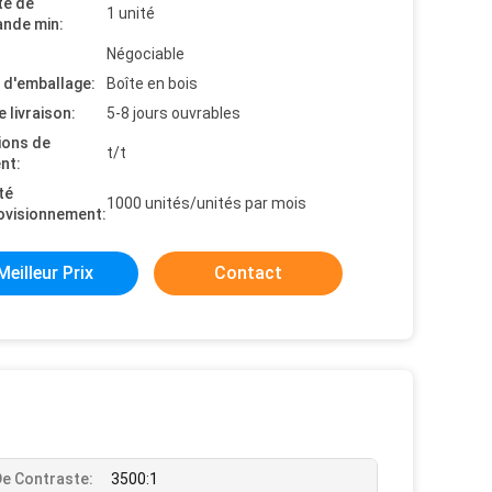
té de
1 unité
nde min:
Négociable
s d'emballage:
Boîte en bois
e livraison:
5-8 jours ouvrables
ions de
t/t
nt:
té
1000 unités/unités par mois
ovisionnement:
Meilleur Prix
Contact
De Contraste:
3500:1