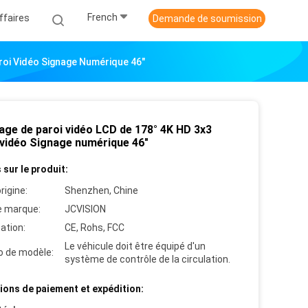
French
ffaires
Demande de soumission
aroi Vidéo Signage Numérique 46"
hage de paroi vidéo LCD de 178° 4K HD 3x3
 vidéo Signage numérique 46"
 sur le produit:
rigine:
Shenzhen, Chine
 marque:
JCVISION
cation:
CE, Rohs, FCC
Le véhicule doit être équipé d'un
 de modèle:
système de contrôle de la circulation.
ions de paiement et expédition: