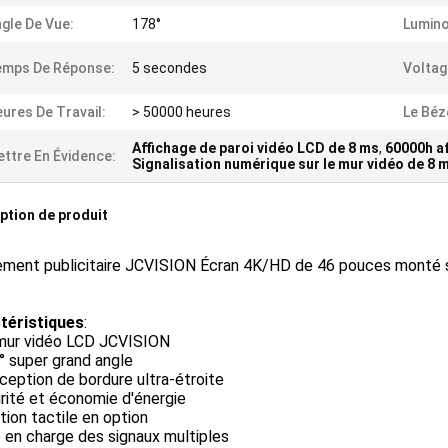
gle De Vue:
178°
Lumino
emps De Réponse:
5 secondes
Voltag
ures De Travail:
> 50000 heures
Le Béz
Affichage de paroi vidéo LCD de 8 ms
,
60000h a
ttre En Évidence:
Signalisation numérique sur le mur vidéo de 8 
ption de produit
ement publicitaire JCVISION Écran 4K/HD de 46 pouces monté s
téristiques
:
 mur vidéo LCD JCVISION
° super grand angle
ception de bordure ultra-étroite
rité et économie d'énergie
ion tactile en option
 en charge des signaux multiples