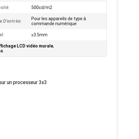
sité:
500cd/m2
Pour les appareils de type à
e D'entrée:
commande numérique
el:
≤3.5mm
ffichage LCD vidéo murale
,
ms
ur un processeur 3x3