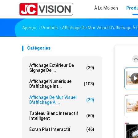
À La Maison
Produ
Aperçu
Produits
Affichage De Mur Visuel D'affichage À 
Catégories
Affichage Extérieur De
(39)
Signage De ...
Affichage Numérique
(103)
D'affichage Int...
Affichage De Mur Visuel
(29)
D'affichage À ...
Tableau Blanc Interactif
(60)
Intelligent
Écran Plat Interactif
(46)