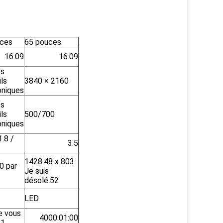
uces
65 pouces
16:09
16:09
es
ls
3840 × 2160
oniques
es
ls
500/700
oniques
1.8 /
3.5
1428.48 x 803.
0 par
Je suis
désolé.52
LED
e vous
4000:01:00
.1