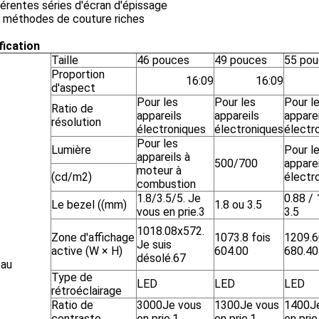
férentes séries d'écran d'épissage
s méthodes de couture riches
fication
Taille
46 pouces
49 pouces
55 po
Proportion
16:09
16:09
d'aspect
Pour les
Pour les
Pour l
Ratio de
appareils
appareils
apparei
résolution
électroniques
électroniques
électr
Pour les
Lumière
Pour l
appareils à
500/700
apparei
moteur à
(cd/m2)
électr
combustion
1.8/3.5/5. Je
0.88 / 
Le bezel ((mm)
1.8 ou 3.5
vous en prie.3
3.5
1018.08x572.
Zone d'affichage
1073.8 fois
1209.6
Je suis
active (W × H)
604.00
680.40
désolé.67
au
Type de
LED
LED
LED
rétroéclairage
Ratio de
3000Je vous
1300Je vous
1400J
contraste
en prie.1
en prie.1
en prie