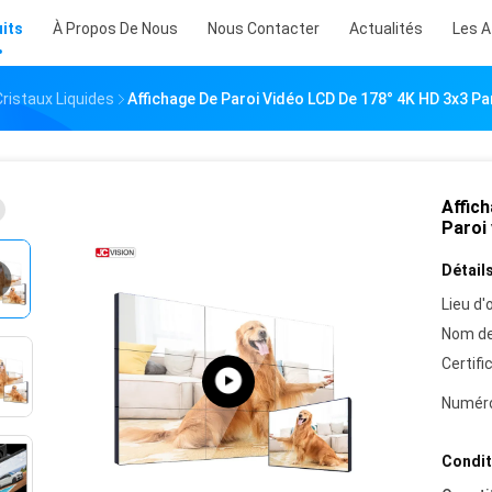
its
À Propos De Nous
Nous Contacter
Actualités
Les A
Cristaux Liquides
Affichage De Paroi Vidéo LCD De 178° 4K HD 3x3 P
Affic
Paroi
Détails
Lieu d'o
Nom de
Certifi
Numéro
Condit