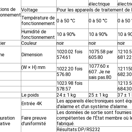
électrique
électr
tions de
Voltage
Pour les appareils de traitement de l
ionnement
Température de
0 à 50 °C
0 à 50 °C
0 à 50 
fonctionnement
Humidité de
10 à 90%
10 à 90%
10 à 9
fonctionnement
ier
Couleur
noir
noir
noir
1020.02 fois
1075.58 par
1210.5
ne
Dimension
574.61
605.80
681.22
1077.60 x
(W × H) mm
1022.20 fois
121150
607. Je ne
576.80
682.30
sais pas.80
1023.98 fois
1213.5
578.57
684.30
Le poids
24 ± 1 kg
25 ± 1 kg
37 ± 1
Les appareils électroniques sont éq
Entrée 4K
d'alarme et d'un système d'alarme.
Les données de sortie sont fournies 
uration
Faire preuve
compétentes de l'État membre où le
ative
d'uniformité
fabriqué.
Résultats:DP/RS232