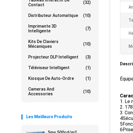
Tableau Interactif De
(32)
Contact
An
Distributeur Automatique
(10)
T
Imprimante 3D
(7)
Intelligente
He
Kits De Claviers
(10)
Mécaniques
Me
Projecteur DLP Intelligent
(3)
Descri
Téléviseur Intelligent
(1)
Kiosque De Auto-Ordre
(1)
Équip
Cameras And
(10)
Accessories
Carac
1. Le
2. 178
3. Con
Les Meilleurs Produits
4Sécu
5Fonct
6Prise
5ms 500cd/m2