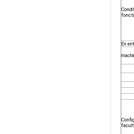
Condi
fonct
En ent
machi
Config
facult