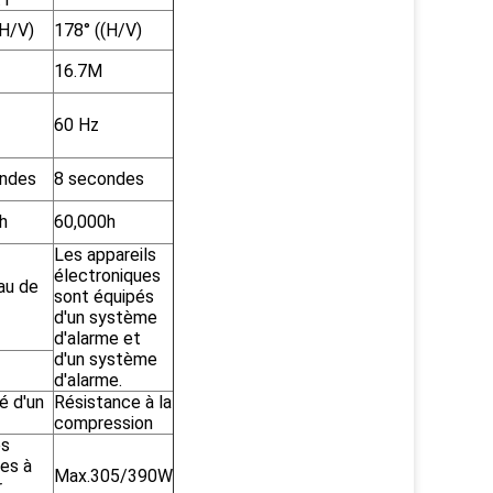
(H/V)
178° ((H/V)
16.7M
60 Hz
ondes
8 secondes
h
60,000h
Les appareils
électroniques
au de
sont équipés
d'un système
d'alarme et
d'un système
d'alarme.
é d'un
Résistance à la
compression
es
les à
Max.305/390W
r