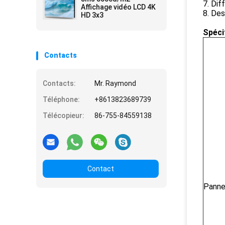
7. Dif
Affichage vidéo LCD 4K
8. De
HD 3x3
Spéci
Contacts
Contacts:
Mr. Raymond
Téléphone:
+8613823689739
Télécopieur:
86-755-84559138
Contact
Panne