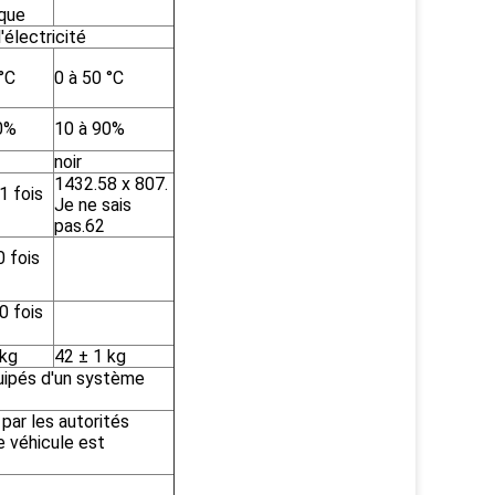
ique
'électricité
°C
0 à 50 °C
0%
10 à 90%
noir
1432.58 x 807.
1 fois
Je ne sais
pas.62
 fois
0 fois
 kg
42 ± 1 kg
uipés d'un système
par les autorités
 véhicule est