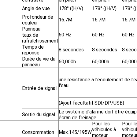
Angle de vue
178° ((H/V)
178° ((H/V)
178° (
Profondeur de
16.7M
16.7M
16.7M
couleur
Panneau
60 Hz
60 Hz
60 Hz
taux de
rafraîchissement
Temps de
8 secondes
8 secondes
8 sec
réponse
Durée de vie du
60,000h
60,000h
60,000
panneau
une résistance à l'écoulement de l'e
l'eau
Entrée de signal
(Ajout facultatif:SDI/DP/USB)
Le système d'alarme doit être équip
Sortie du signal
écran de freinage.
Pour les
Pour l
véhicules à
véhicu
Consommation
Max.145/195W
moteur
moteu