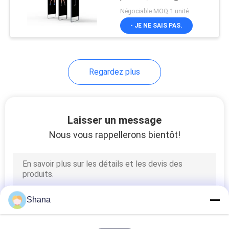
publicitaire numérique
Négociable MOQ:1 unité
LES
- JE NE SAIS PAS.
AFFAIRES
DEMANDEZ
Regardez plus
UN DEVIS
PLAN
Laisser un message
DU
Nous vous rappellerons bientôt!
SITE
POLITIQUE
DE
Shana
CONFIDENTIALITÉ