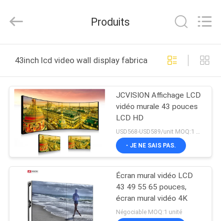
2026
Shenzhen
Junction
Produits
Interactive
Technology
Co.,
Ltd..
All
À
Rights
43inch lcd video wall display fabrication en ligne
Reserved.
LA
MAISON
JCVISION Affichage LCD
vidéo murale 43 pouces
PRODUITS
LCD HD
USD568-USD589/unit MOQ:1 unité
À
- JE NE SAIS PAS.
PROPOS
Écran mural vidéo LCD
DE
43 49 55 65 pouces,
NOUS
écran mural vidéo 4K
Négociable MOQ:1 unité