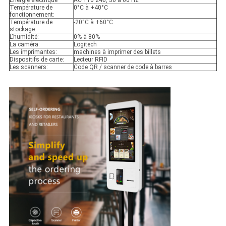
Énergie électrique
AC 110 ̊240, 50 à 60 Hz
Température de
0°C à +40°C
fonctionnement:
Température de
-20°C à +60°C
stockage:
L'humidité:
0% à 80%
La caméra:
Logitech
Les imprimantes:
machines à imprimer des billets
Dispositifs de carte:
Lecteur RFID
Les scanners:
Code QR / scanner de code à barres