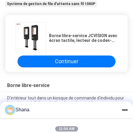
Système de gestion de file d'attente sans fil 1080P
Borne libre-service JCVISION avec
écran tactile, lecteur de codes-
barres et système de commande
autonome
Continuer
Borne libre-service
D'intérieur tout dans un kiosque de commande d'individu pour
le restaurant d'aliments de préparation rapide
Shana
Borne libre-service JCVISION avec écran tactile, lecteur de
codes-barres et système de commande autonome
11:54 AM
Kiosque de gestion de file d' attente de 19 pouces et 21,5