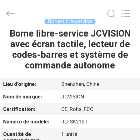
2026
Shenzhen
Junction
Interactive
Technology
Borne libre-service
Co.,
Ltd..
All
Borne libre-service JCVISION
À
Rights
Reserved.
avec écran tactile, lecteur de
LA
codes-barres et système de
MAISON
commande autonome
PRODUITS
Lieu d'origine:
Shenzhen, Chine
À
Nom de marque:
JCVISION
PROPOS
Certification:
CE, Rohs, FCC
DE
Numéro de modèle:
JC-SK215T
NOUS
Quantité de
1 unité