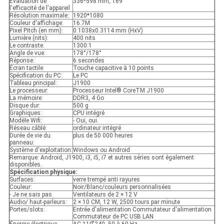
Évaluation de
336*598 mm, 169
l'efficacité de l'appareil
Résolution maximale:
1920*1080
Couleur d'affichage:
16.7M
Pixel Pitch (en mm):
0.1038x0.3114 mm (HxV)
Lumière (nits):
400 nits
Le contraste:
1300:1
Angle de vue:
178°/178°
Réponse:
6 secondes
Écran tactile:
Touche capacitive à 10 points
Spécification du PC:
Le PC
Tableau principal:
J1900
Le processeur:
Processeur Intel® CoreTM J1900
La mémoire:
DDR3, 4 Go
Disque dur:
500 g
Graphiques:
CPU intégré
Modèle Wifi:
- Oui, oui.
Réseau câblé:
ordinateur intégré
Durée de vie du
plus de 50 000 heures
panneau:
Système d'exploitation:
Windows ou Android
Remarque: Android, J1900, i3, i5, i7 et autres séries sont également
disponibles.
Spécification physique:
Surfaces:
verre trempé anti rayures
Couleur:
Noir/Blanc/couleurs personnalisées
- Je ne sais pas.
Ventilateurs de 2 × 12 V
Audio/ haut-parleurs:
2 × 10 CM, 12 W, 2500 tours par minute
Portes/slots:
Entrée d'alimentation Commutateur d'alimentation
Commutateur de PC USB LAN