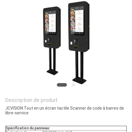
LES
AFFAIRES
DEMANDEZ
UN DEVIS
PLAN
DU
SITE
Description de produit
POLITIQUE
JCVISION Tout en un écran tactile Scanner de code à barres de
libre-service
DE
CONFIDENTIALITÉ
Spécification du panneau: