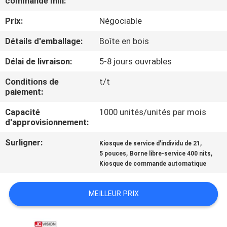
commande min:
VISITE
Prix:
Négociable
DE
L'USINE
Détails d'emballage:
Boîte en bois
Délai de livraison:
5-8 jours ouvrables
CONTRÔLE
Conditions de
t/t
DE
paiement:
LA
Capacité
1000 unités/unités par mois
d'approvisionnement:
QUALITÉ
Surligner:
,
Kiosque de service d'individu de 21
,
,
5 pouces
Borne libre-service 400 nits
NOUS
Kiosque de commande automatique
CONTACTER
MEILLEUR PRIX
ACTUALITÉS