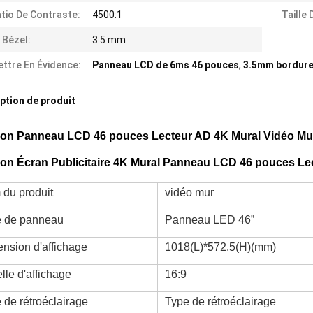
tio De Contraste:
4500:1
Taille 
 Bézel:
3.5 mm
ttre En Évidence:
Panneau LCD de 6ms 46 pouces
,
3.5mm bordure
ption de produit
ion Panneau LCD 46 pouces Lecteur AD 4K Mural Vidéo Mu
ion Écran Publicitaire 4K Mural Panneau LCD 46 pouces Le
du produit
vidéo mur
e de panneau
Panneau LED 46”
nsion d'affichage
1018(L)*572.5(H)(mm)
lle d'affichage
16:9
 de rétroéclairage
Type de rétroéclairage