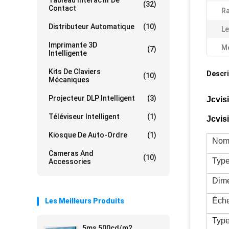
Tableau Interactif De
(32)
Contact
Ra
Distributeur Automatique
(10)
Le
Imprimante 3D
Me
(7)
Intelligente
Kits De Claviers
Descri
(10)
Mécaniques
Projecteur DLP Intelligent
(3)
Jcvis
Téléviseur Intelligent
(1)
Jcvis
Kiosque De Auto-Ordre
(1)
Nom 
Cameras And
(10)
Typ
Accessories
Dime
Éche
Les Meilleurs Produits
Type
5ms 500cd/m2