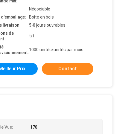
nde min:
Négociable
s d'emballage:
Boîte en bois
e livraison:
5-8 jours ouvrables
ions de
t/t
nt:
té
1000 unités/unités par mois
ovisionnement:
Meilleur Prix
Contact
De Vue:
178