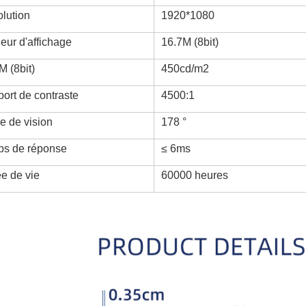
lution
1920*1080
eur d'affichage
16.7M (8bit)
M (8bit)
450cd/m2
ort de contraste
4500:1
e de vision
178 °
s de réponse
≤ 6ms
e de vie
60000 heures