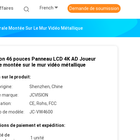
French
ffaires
Demande de soumission
ale Montée Sur Le Mur Vidéo Métallique
ion 46 pouces Panneau LCD 4K AD Joueur
e montée sur le mur vidéo métallique
 sur le produit:
rigine:
Shenzhen, Chine
 marque:
JCVISION
cation:
CE, Rohs, FCC
 de modèle:
JC-VW4600
ions de paiement et expédition:
té de
1 unité