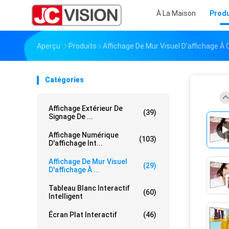
À La Maison
Produ
Aperçu
Produits
Affichage De Mur Visuel D'affichage À 
Catégories
Affichage Extérieur De
(39)
Signage De ...
Affichage Numérique
(103)
D'affichage Int...
Affichage De Mur Visuel
(29)
D'affichage À ...
Tableau Blanc Interactif
(60)
Intelligent
Écran Plat Interactif
(46)