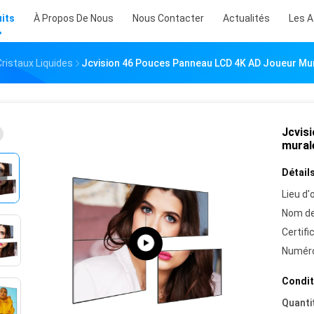
its
À Propos De Nous
Nous Contacter
Actualités
Les A
Cristaux Liquides
Jcvision 46 Pouces Panneau LCD 4K AD Joueur Mur
Jcvis
mural
Détails
Lieu d'o
Nom de
Certifi
Numéro
Condit
Quanti