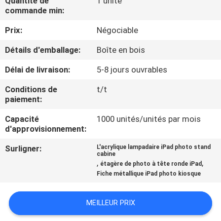
Quantité de
1 unité
VISITE
commande min:
DE
Prix:
Négociable
L'USINE
Détails d'emballage:
Boîte en bois
Délai de livraison:
5-8 jours ouvrables
CONTRÔLE
DE
Conditions de
t/t
paiement:
LA
Capacité
1000 unités/unités par mois
QUALITÉ
d'approvisionnement:
Surligner:
L'acrylique lampadaire iPad photo stand
NOUS
cabine
,
,
étagère de photo à tête ronde iPad
CONTACTER
Fiche métallique iPad photo kiosque
ACTUALITÉS
MEILLEUR PRIX