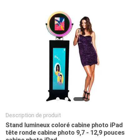
LES
AFFAIRES
DEMANDEZ
UN DEVIS
PLAN
DU
SITE
POLITIQUE
Description de produit
DE
Stand lumineux coloré cabine photo iPad
CONFIDENTIALITÉ
tête ronde cabine photo 9,7 - 12,9 pouces