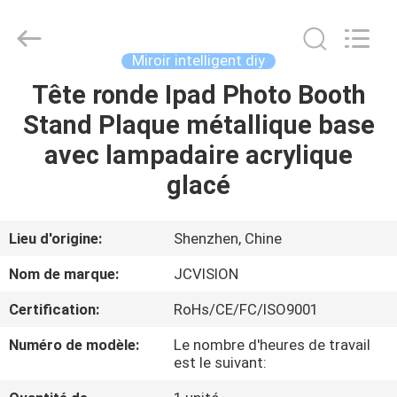
2026
Shenzhen
Junction
Interactive
Technology
Miroir intelligent diy
Co.,
Ltd..
All
Tête ronde Ipad Photo Booth
À
Rights
Reserved.
Stand Plaque métallique base
LA
avec lampadaire acrylique
MAISON
glacé
PRODUITS
Lieu d'origine:
Shenzhen, Chine
À
Nom de marque:
JCVISION
PROPOS
Certification:
RoHs/CE/FC/ISO9001
DE
Numéro de modèle:
Le nombre d'heures de travail
NOUS
est le suivant: