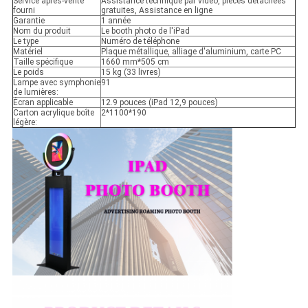
Service après-vente
Assistance technique par vidéo, pièces détachées
fourni
gratuites, Assistance en ligne
Garantie
1 année
Nom du produit
Le booth photo de l'iPad
Le type
Numéro de téléphone
Matériel
Plaque métallique, alliage d'aluminium, carte PC
Taille spécifique
1660 mm*505 cm
Le poids
15 kg (33 livres)
Lampe avec symphonie
91
de lumières:
Écran applicable
12.9 pouces (iPad 12,9 pouces)
Carton acrylique boîte
2*1100*190
légère: