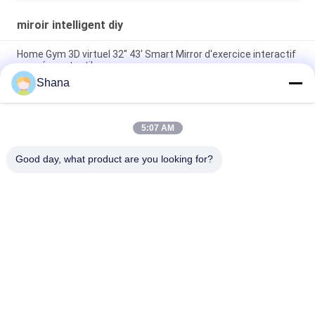
miroir intelligent diy
Home Gym 3D virtuel 32'' 43' Smart Mirror d'exercice interactif
avec écran tactile
Shana
Miroir intelligent tactile DIY sur pied, système d'exploitation
Android ou Win
5:07 AM
Écran publicitaire LCD miroir intelligent de fitness et d'exercice
43", 55", 65"
Good day, what product are you looking for?
Catégories populaires
Tous
Affichage Extérieur 
Affichage 
De Signage De 
Numérique 
Digital
D'affichage Intérieur
Affichage De Mur 
Tableau Blanc 
Visuel D'affichage À 
Interactif Intelligent
Cristaux Liquides
Scanner De 