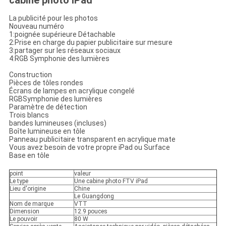
cabine photo iPad
La publicité pour les photos
Nouveau numéro
1:poignée supérieure Détachable
2:Prise en charge du papier publicitaire sur mesure
3:partager sur les réseaux sociaux
4:RGB Symphonie des lumières
Construction
Pièces de tôles rondes
Écrans de lampes en acrylique congelé
RGBSymphonie des lumières
Paramètre de détection
Trois blancs
bandes lumineuses (incluses)
Boîte lumineuse en tôle
Panneau publicitaire transparent en acrylique mate
Vous avez besoin de votre propre iPad ou Surface
Base en tôle
point
valeur
Le type
Une cabine photo FTV iPad
Lieu d'origine
Chine
Le Guangdong
Nom de marque
VTT
Dimension
12.9 pouces
Le pouvoir
80 W