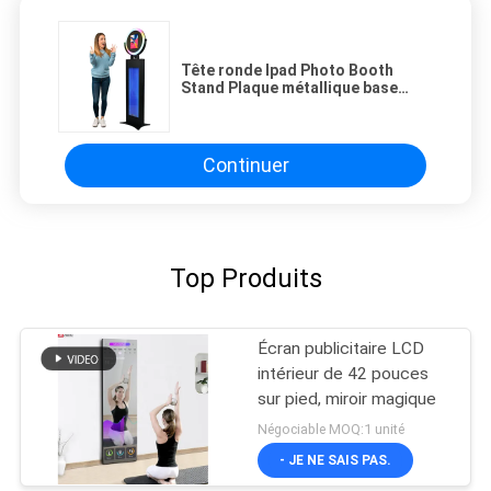
Tête ronde Ipad Photo Booth
Stand Plaque métallique base
avec lampadaire acrylique glacé
Continuer
Top Produits
Écran publicitaire LCD
intérieur de 42 pouces
sur pied, miroir magique
Négociable MOQ:1 unité
- JE NE SAIS PAS.