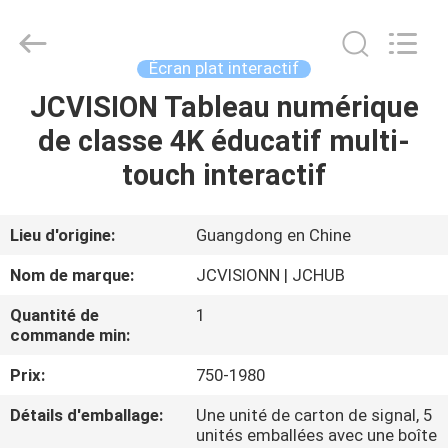
2026
Shenzhen
Junction
Interactive
Technology
Écran plat interactif
Co.,
Ltd..
All
JCVISION Tableau numérique
À
Rights
Reserved.
de classe 4K éducatif multi-
LA
touch interactif
MAISON
PRODUITS
Lieu d'origine:
Guangdong en Chine
Nom de marque:
JCVISIONN | JCHUB
À
Quantité de
1
PROPOS
commande min:
DE
Prix:
750-1980
NOUS
Détails d'emballage:
Une unité de carton de signal, 5
unités emballées avec une boîte