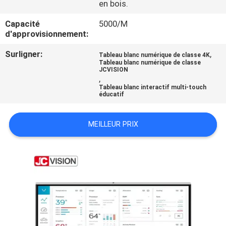
en bois.
VISITE
DE
Capacité
5000/M
d'approvisionnement:
L'USINE
Surligner:
,
Tableau blanc numérique de classe 4K
Tableau blanc numérique de classe
JCVISION
CONTRÔLE
,
Tableau blanc interactif multi-touch
DE
éducatif
LA
QUALITÉ
MEILLEUR PRIX
NOUS
CONTACTER
ACTUALITÉS