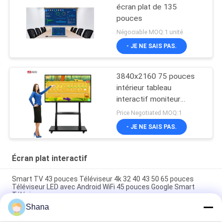
écran plat de 135
pouces
Négociable MOQ:1 unité
- JE NE SAIS PAS.
3840x2160 75 pouces
intérieur tableau
interactif moniteur
infrarouge RoHS
Price Negotiated MOQ:1
- JE NE SAIS PAS.
Écran plat interactif
Smart TV 43 pouces Téléviseur 4k 32 40 43 50 65 pouces
Téléviseur LED avec Android WiFi 45 pouces Google Smart
Téléviseurs
Shana
JCvision Touch Affichage interactif à écran plat Interactif