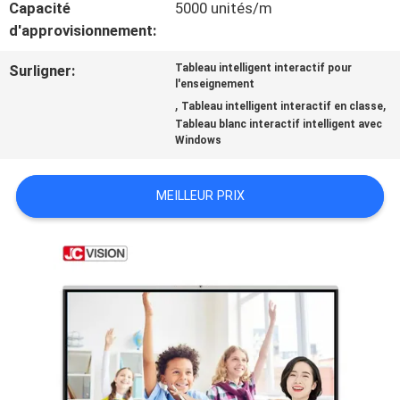
NOUS
Capacité
5000 unités/m
d'approvisionnement:
CONTACTER
Surligner:
Tableau intelligent interactif pour
l'enseignement
,
,
ACTUALITÉS
Tableau intelligent interactif en classe
Tableau blanc interactif intelligent avec
Windows
LES
MEILLEUR PRIX
AFFAIRES
DEMANDEZ
UN DEVIS
PLAN