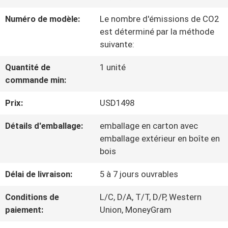
NOUS
Numéro de modèle:
Le nombre d'émissions de CO2
est déterminé par la méthode
suivante:
VISITE
DE
Quantité de
1 unité
commande min:
L'USINE
Prix:
USD1498
Détails d'emballage:
emballage en carton avec
CONTRÔLE
emballage extérieur en boîte en
DE
bois
LA
Délai de livraison:
5 à 7 jours ouvrables
QUALITÉ
Conditions de
L/C, D/A, T/T, D/P, Western
paiement:
Union, MoneyGram