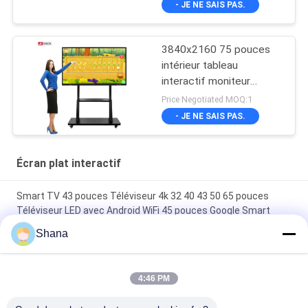
- JE NE SAIS PAS.
3840x2160 75 pouces
intérieur tableau
interactif moniteur
infrarouge RoHS
Price Negotiated MOQ:1
- JE NE SAIS PAS.
Écran plat interactif
Smart TV 43 pouces Téléviseur 4k 32 40 43 50 65 pouces
Téléviseur LED avec Android WiFi 45 pouces Google Smart
Téléviseurs
Shana
JCvision Touch Affichage interactif à écran plat Interactif
tableau blanc électronique 55"
4:46 PM
JCVISION 27 pouces moniteur de porte-documents Écran