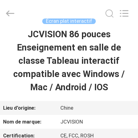
2026
Shenzhen
Junction
Interactive
Écran plat interactif
Technology
Co.,
JCVISION 86 pouces
À
Ltd..
All
Rights
Enseignement en salle de
LA
Reserved.
classe Tableau interactif
MAISON
compatible avec Windows /
PRODUITS
Mac / Android / IOS
À
Lieu d'origine:
Chine
PROPOS
Nom de marque:
JCVISION
DE
Certification:
CE, FCC, ROSH