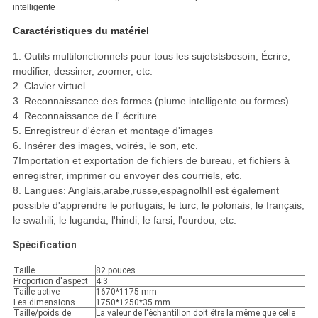
intelligente
Caractéristiques du matériel
1. Outils multifonctionnels pour tous les sujets
ts
besoin,
Écrire,
modifier, dessiner, zoomer, etc.
2. Clavier virtuel
3. Reconnaissance des formes (plume intelligente ou formes)
4. Reconnaissance de l' écriture
5. Enregistreur d'écran et montage d'images
6. Insérer des images,
voir
é
s,
le son, etc.
7Importation et exportation de fichiers de bureau, et fichiers à
enregistrer, imprimer ou envoyer des courriels, etc.
8. Langues:
Anglais,arabe,russe,espagnol
h
Il est également
possible d'apprendre le portugais, le turc, le polonais, le français,
le swahili, le luganda, l'hindi, le farsi, l'ourdou, etc.
Spécification
Taille
82 pouces
Proportion d'aspect
4:3
Taille active
1670*1175 mm
Les dimensions
1750*1250*35 mm
Taille/poids de
La valeur de l'échantillon doit être la même que celle