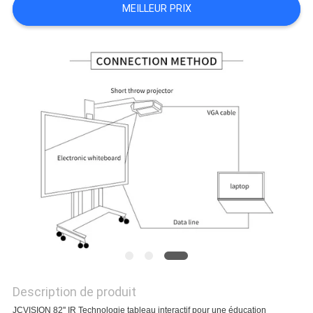
MEILLEUR PRIX
LES
AFFAIRES
DEMANDEZ
UN DEVIS
PLAN
DU
SITE
POLITIQUE
DE
Description de produit
CONFIDENTIALITÉ
JCVISION 82'' IR Technologie tableau interactif pour une éducation