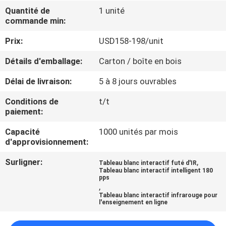
VISITE
Quantité de
1 unité
commande min:
DE
L'USINE
Prix:
USD158-198/unit
Détails d'emballage:
Carton / boîte en bois
CONTRÔLE
Délai de livraison:
5 à 8 jours ouvrables
DE
Conditions de
t/t
LA
paiement:
QUALITÉ
Capacité
1000 unités par mois
d'approvisionnement:
NOUS
Surligner:
,
Tableau blanc interactif futé d'IR
Tableau blanc interactif intelligent 180
CONTACTER
pps
,
Tableau blanc interactif infrarouge pour
l'enseignement en ligne
ACTUALITÉS