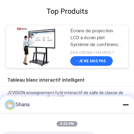
Top Produits
Écrans de projection
LCD à écran plat
Système de conférence
20 tactile
EXW USD560-1398 MOQ:1
- JE NE SAIS PAS.
Tableau blanc interactif intelligent
JCVISION enseignement futé interactif de salle de classe de
contact du panneau IR de 105 pouces
Shana
Tableau blanc interactif intelligent tout-en-un JCVISION I3 55
pouces avec écran tactile
9:36 PM
10 points tactiles Portable Smart Board Zoom Tableau
interactif pour l'enseignement