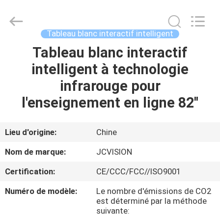
2026
Shenzhen
Junction
Interactive
Technology
Tableau blanc interactif intelligent
Co.,
Ltd..
All
Tableau blanc interactif
À
Rights
Reserved.
intelligent à technologie
LA
infrarouge pour
MAISON
l'enseignement en ligne 82''
PRODUITS
Lieu d'origine:
Chine
À
Nom de marque:
JCVISION
PROPOS
Certification:
CE/CCC/FCC//ISO9001
DE
Numéro de modèle:
Le nombre d'émissions de CO2
NOUS
est déterminé par la méthode
suivante: