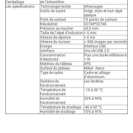
l'emballage
de l'échantillon.
Les spécifications
Technologie tactile
Infrarouges
Outils de saisie
Doigt, stylo et tout objet
opaque
Point de contact
10 points de contact
Résolution
32768*32768
Précision au toucher
±0,5 mm
Taille de l'objet d'induction
> 5 mm
Vitesse de réponse
< 6 ms
Vitesse du curseur
> 300 images par seconde
Énergie
Interface USB
interface
Une clé USB 2.0
Consommation
Pour une durée inférieure à
d'électricité
1 W
Matériau du tableau
XPS
Surface du plateau
Métal - Nano
Type de cadre
Cadre en alliage
d'aluminium
Système de
Les fenêtres
fonctionnement
Température de
- 15 à 50 °C
fonctionnement
Humidité de
20% à 90%
fonctionnement
Température de stockage
-40 à 50 °C
Humidité de stockage
10% à 95%