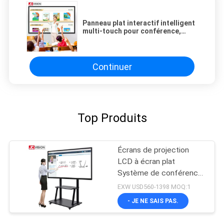
Panneau plat interactif intelligent
multi-touch pour conférence,
tableau blanc numérique interactif
Continuer
Top Produits
Écrans de projection
LCD à écran plat
Système de conférence
20 tactile
EXW USD560-1398 MOQ:1
- JE NE SAIS PAS.