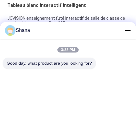
Tableau blanc interactif intelligent
JCVISION enseignement futé interactif de salle de classe de
contact du panneau IR de 105 pouces
Shana
Tableau blanc interactif intelligent tout-en-un JCVISION I3 55
pouces avec écran tactile
3:33 PM
10 points tactiles Portable Smart Board Zoom Tableau
interactif pour l'enseignement
Good day, what product are you looking for?
Catégories populaires
Tous
Affichage Extérieur 
Affichage 
De Signage De 
Numérique 
Digital
D'affichage Intérieur
Affichage De Mur 
Tableau Blanc 
Visuel D'affichage À 
Interactif Intelligent
Cristaux Liquides
Scanner De 
Écran Plat Interactif
Documents 