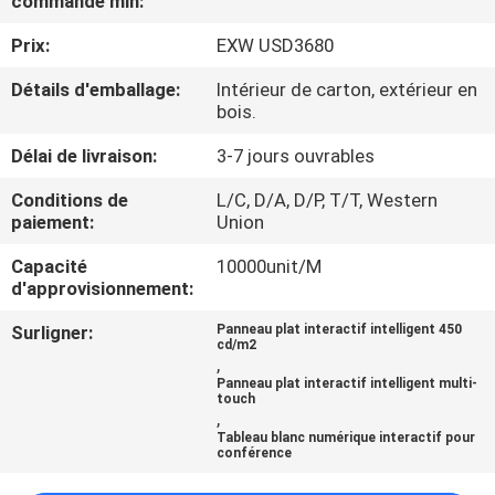
commande min:
VISITE
Prix:
EXW USD3680
DE
L'USINE
Détails d'emballage:
Intérieur de carton, extérieur en
bois.
Délai de livraison:
3-7 jours ouvrables
CONTRÔLE
DE
Conditions de
L/C, D/A, D/P, T/T, Western
paiement:
Union
LA
Capacité
10000unit/M
QUALITÉ
d'approvisionnement:
Surligner:
Panneau plat interactif intelligent 450
NOUS
cd/m2
,
CONTACTER
Panneau plat interactif intelligent multi-
touch
,
Tableau blanc numérique interactif pour
ACTUALITÉS
conférence