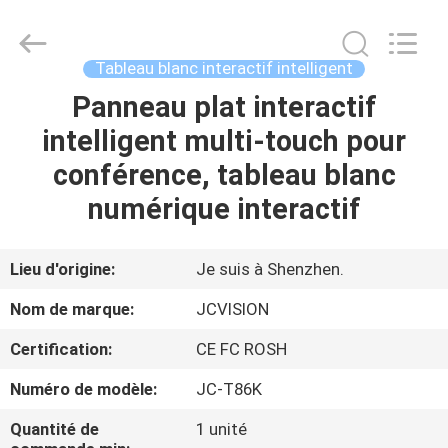
2026
Shenzhen
Junction
Interactive
Technology
Tableau blanc interactif intelligent
Co.,
Ltd..
All
Panneau plat interactif
À
Rights
Reserved.
intelligent multi-touch pour
LA
conférence, tableau blanc
MAISON
numérique interactif
PRODUITS
Lieu d'origine:
Je suis à Shenzhen.
À
Nom de marque:
JCVISION
PROPOS
Certification:
CE FC ROSH
DE
Numéro de modèle:
JC-T86K
NOUS
Quantité de
1 unité