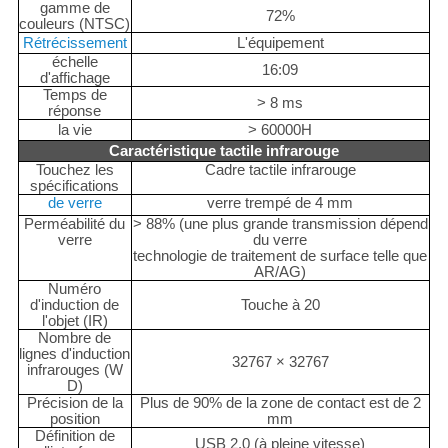
gamme de
72%
couleurs (NTSC)
Rétrécissement
L'équipement
échelle
16:09
d'affichage
Temps de
> 8 ms
réponse
la vie
> 60000H
Caractéristique tactile infrarouge
Touchez les
Cadre tactile infrarouge
spécifications
de verre
verre trempé de 4 mm
Perméabilité du
> 88% (une plus grande transmission dépend
verre
du verre
technologie de traitement de surface telle que
AR/AG)
Numéro
d'induction de
Touche à 20
l'objet (IR)
Nombre de
lignes d'induction
32767 × 32767
infrarouges (W
D)
Précision de la
Plus de 90% de la zone de contact est de 2
position
mm
Définition de
USB 2.0 (à pleine vitesse)