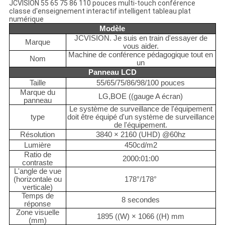
JCVISION 55 65 75 86 110 pouces multi-touch conférence
classe d'enseignement interactif intelligent tableau plat
numérique
Modèle
JCVISION. Je suis en train d'essayer de
Marque
vous aider.
Machine de conférence pédagogique tout en
Nom
un
Panneau LCD
Taille
55/65/75/86/98/100 pouces
Marque du
LG,BOE ((gauge A écran)
panneau
Le système de surveillance de l'équipement
type
doit être équipé d'un système de surveillance
de l'équipement.
Résolution
3840 × 2160 (UHD) @60hz
Lumière
450cd/m2
Ratio de
2000:01:00
contraste
L'angle de vue
(horizontale ou
178°/178°
verticale)
Temps de
8 secondes
réponse
Zone visuelle
1895 ((W) × 1066 ((H) mm
(mm)