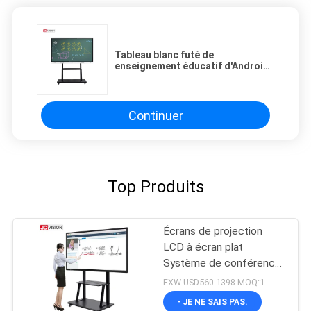
Tableau blanc futé de
enseignement éducatif d'Android
11,0 d'écran tactile d'écran
d'affichage à cristaux liquides de
JCVISION
Continuer
Top Produits
Écrans de projection
LCD à écran plat
Système de conférence
20 tactile
EXW USD560-1398 MOQ:1
- JE NE SAIS PAS.