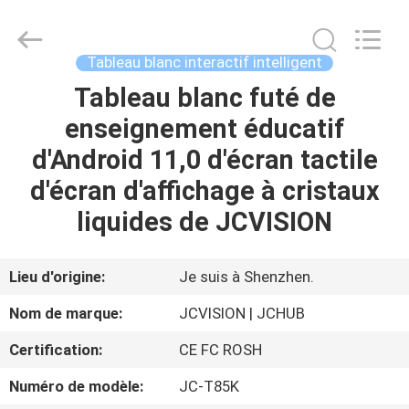
2026
Shenzhen
Junction
Interactive
Technology
Tableau blanc interactif intelligent
Co.,
Ltd..
All
Tableau blanc futé de
À
Rights
Reserved.
enseignement éducatif
LA
d'Android 11,0 d'écran tactile
MAISON
d'écran d'affichage à cristaux
PRODUITS
liquides de JCVISION
À
Lieu d'origine:
Je suis à Shenzhen.
PROPOS
Nom de marque:
JCVISION | JCHUB
DE
Certification:
CE FC ROSH
NOUS
Numéro de modèle:
JC-T85K