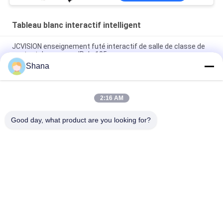
Tableau blanc interactif intelligent
JCVISION enseignement futé interactif de salle de classe de
contact du panneau IR de 105 pouces
Shana
Tableau blanc interactif intelligent tout-en-un JCVISION I3 55
pouces avec écran tactile
2:16 AM
10 points tactiles Portable Smart Board Zoom Tableau
interactif pour l'enseignement
Good day, what product are you looking for?
Catégories populaires
Tous
Affichage Extérieur 
Affichage 
De Signage De 
Numérique 
Digital
D'affichage Intérieur
Affichage De Mur 
Tableau Blanc 
Visuel D'affichage À 
Interactif Intelligent
Cristaux Liquides