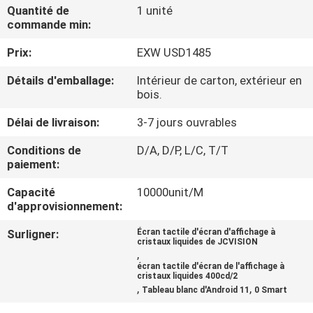
VISITE
Quantité de
1 unité
commande min:
DE
Prix:
EXW USD1485
L'USINE
Détails d'emballage:
Intérieur de carton, extérieur en
bois.
CONTRÔLE
Délai de livraison:
3-7 jours ouvrables
DE
LA
Conditions de
D/A, D/P, L/C, T/T
paiement:
QUALITÉ
Capacité
10000unit/M
d'approvisionnement:
NOUS
Surligner:
Écran tactile d'écran d'affichage à
CONTACTER
cristaux liquides de JCVISION
,
écran tactile d'écran de l'affichage à
cristaux liquides 400cd/2
ACTUALITÉS
,
,
Tableau blanc d'Android 11
0 Smart