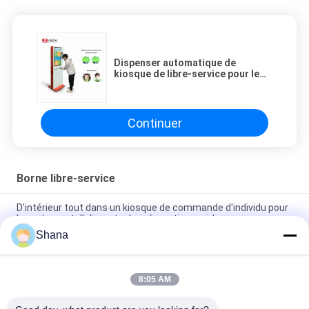
Dispenser automatique de
kiosque de libre-service pour le
désinfectant à gel à goutte à
goutte de 1000 ml
Continuer
Borne libre-service
D'intérieur tout dans un kiosque de commande d'individu pour
le restaurant d'aliments de préparation rapide
Shana
Borne libre-service JCVISION avec écran tactile, lecteur de
codes-barres et système de commande autonome
8:05 AM
Kiosque de gestion de file d' attente de 19 pouces et 21,5
pouces, Kiosque à écran tactile LCD.