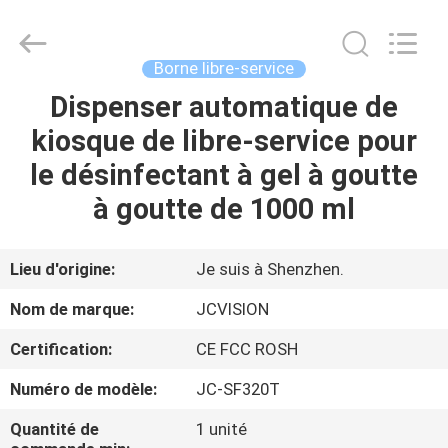
2026
Shenzhen
Junction
Interactive
Technology
Borne libre-service
Co.,
Ltd..
All
Dispenser automatique de
À
Rights
Reserved.
kiosque de libre-service pour
LA
le désinfectant à gel à goutte
MAISON
à goutte de 1000 ml
PRODUITS
Lieu d'origine:
Je suis à Shenzhen.
À
Nom de marque:
JCVISION
PROPOS
Certification:
CE FCC ROSH
DE
Numéro de modèle:
JC-SF320T
NOUS
Quantité de
1 unité