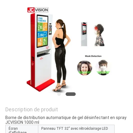
LES
AFFAIRES
DEMANDEZ
UN DEVIS
PLAN
DU
SITE
POLITIQUE
Description de produit
DE
Borne de distribution automatique de gel désinfectant en spray
JCVISION 1000 ml
CONFIDENTIALITÉ
Écran
Panneau TFT 32” avec rétroéclairage LED
d'affichage