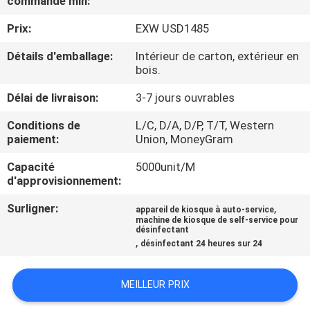
commande min:
VISITE
Prix:
EXW USD1485
DE
L'USINE
Détails d'emballage:
Intérieur de carton, extérieur en
bois.
Délai de livraison:
3-7 jours ouvrables
CONTRÔLE
DE
Conditions de
L/C, D/A, D/P, T/T, Western
paiement:
Union, MoneyGram
LA
Capacité
5000unit/M
QUALITÉ
d'approvisionnement:
Surligner:
,
appareil de kiosque à auto-service
NOUS
machine de kiosque de self-service pour
désinfectant
CONTACTER
,
désinfectant 24 heures sur 24
ACTUALITÉS
MEILLEUR PRIX