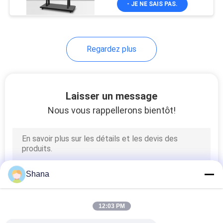
- JE NE SAIS PAS.
26
miroir intelligent diy
Regardez plus
Laisser un message
Nous vous rappellerons bientôt!
46
Borne libre-service
Shana
12:03 PM
12