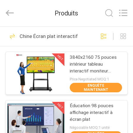
2026
Shenzhen
Junction
Produits
Interactive
Technology
Co.,
Ltd..
All
À
40
Rights
Chine Écran plat interactif
Reserved.
LA
Affichage extérieur
MAISON
de Signage de
HOT
3840x2160 75 pouces
intérieur tableau
Digital
PRODUITS
interactif moniteur
infrarouge RoHS
Price Negotiated MOQ:1
ENQUÊTE
À
MAINTENANT
105
PROPOS
Affichage numérique
HOT
Éducation 98 pouces
DE
affichage interactif à
d'affichage intérieur
NOUS
écran plat
Négociable MOQ:1 unité