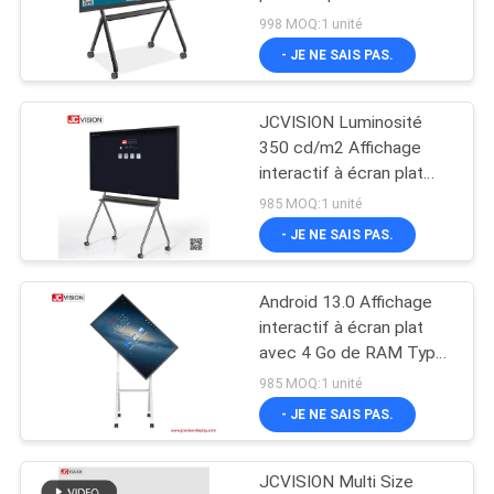
rétroéclairage LED
998 MOQ:1 unité
LES
stéréo
- JE NE SAIS PAS.
AFFAIRES
49
JCVISION Luminosité
Écran plat interactif
DEMANDEZ
350 cd/m2 Affichage
UN DEVIS
interactif à écran plat
avec prise de courant
985 MOQ:1 unité
- JE NE SAIS PAS.
PLAN
DU
Android 13.0 Affichage
12
SITE
interactif à écran plat
Scanner de
avec 4 Go de RAM Type
de panneau LED et WiFi
985 MOQ:1 unité
POLITIQUE
documents
802.11b/g/n/AC
- JE NE SAIS PAS.
DE
portables
CONFIDENTIALITÉ
JCVISION Multi Size