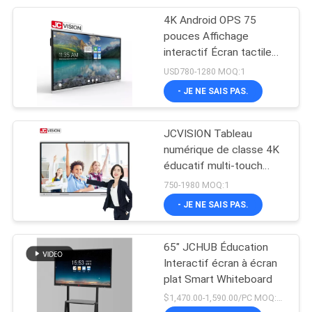
4K Android OPS 75
22
pouces Affichage
Écran LCD
interactif Écran tactile
intelligent Tableau
USD780-1280 MOQ:1
transparent
interactif
- JE NE SAIS PAS.
JCVISION Tableau
numérique de classe 4K
éducatif multi-touch
14
interactif
750-1980 MOQ:1
signage numérique
- JE NE SAIS PAS.
de dessus de table
65" JCHUB Éducation
Interactif écran à écran
plat Smart Whiteboard
$1,470.00-1,590.00/PC MOQ:1 unité