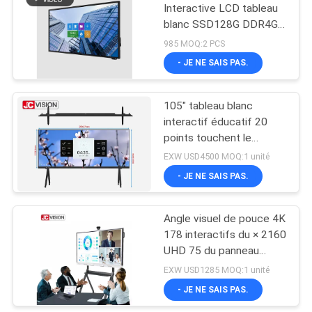
Interactive LCD tableau
blanc SSD128G DDR4G
15
avec rouleau I5
985 MOQ:2 PCS
Tableau d'écriture
- JE NE SAIS PAS.
LCD
105" tableau blanc
interactif éducatif 20
points touchent le
conseil futé pour
EXW USD4500 MOQ:1 unité
l'enseignement de salle
- JE NE SAIS PAS.
8
de classe
Affichage étiré
Angle visuel de pouce 4K
178 interactifs du × 2160
d'affichage à
UHD 75 du panneau
cristaux liquides de
blanc 3840 de
EXW USD1285 MOQ:1 unité
conférence de JCVISION
- JE NE SAIS PAS.
barre