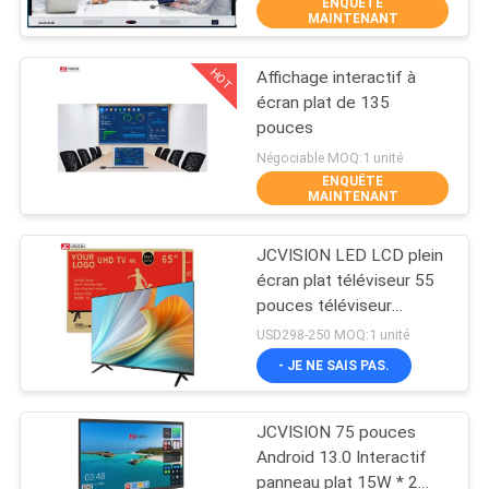
ENQUÊTE
VISITE
MAINTENANT
DE
HOT
Affichage interactif à
L'USINE
32
écran plat de 135
pouces
Affichage de mur
CONTRÔLE
Négociable MOQ:1 unité
visuel d'affichage à
ENQUÊTE
DE
MAINTENANT
cristaux liquides
LA
JCVISION LED LCD plein
QUALITÉ
écran plat téléviseur 55
pouces téléviseur
61
intelligent 4k OEM
USD298-250 MOQ:1 unité
NOUS
Android WIFI
Tableau blanc
- JE NE SAIS PAS.
CONTACTER
interactif intelligent
JCVISION 75 pouces
ACTUALITÉS
Android 13.0 Interactif
panneau plat 15W * 2