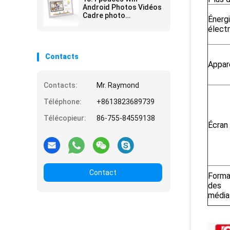
Android Photos Vidéos
Cadre photo
Énerg
numérique
élect
Contacts
Appar
Contacts:
Mr. Raymond
Téléphone:
+8613823689739
Télécopieur:
86-755-84559138
Écran
Contact
Forma
des
média