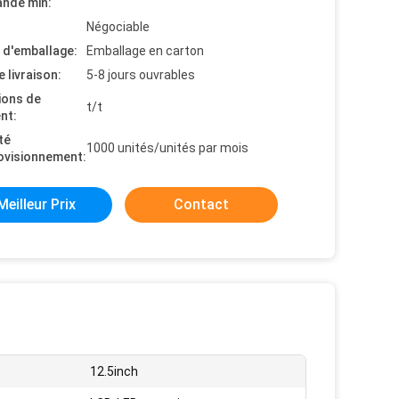
nde min:
Négociable
s d'emballage:
Emballage en carton
e livraison:
5-8 jours ouvrables
ions de
t/t
nt:
té
1000 unités/unités par mois
ovisionnement:
Meilleur Prix
Contact
12.5inch