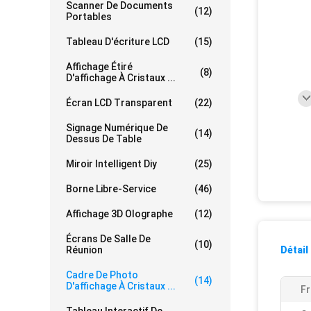
Scanner De Documents
(12)
Portables
Tableau D'écriture LCD
(15)
Affichage Étiré
(8)
D'affichage À Cristaux ...
Écran LCD Transparent
(22)
Signage Numérique De
(14)
Dessus De Table
Miroir Intelligent Diy
(25)
Borne Libre-Service
(46)
Affichage 3D Olographe
(12)
Écrans De Salle De
(10)
Réunion
Détail
Cadre De Photo
(14)
D'affichage À Cristaux ...
Fr