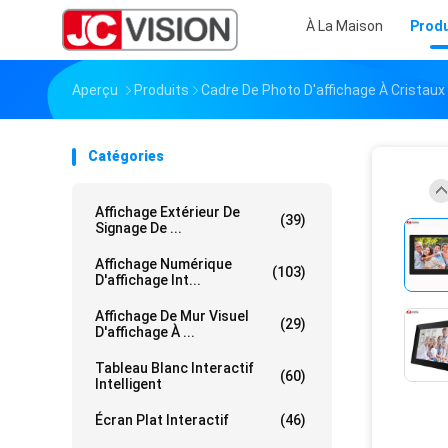
À La Maison
Produ
Aperçu
Produits
Cadre De Photo D'affichage À Cristaux 
Catégories
Affichage Extérieur De
(39)
Signage De ...
Affichage Numérique
(103)
D'affichage Int...
Affichage De Mur Visuel
(29)
D'affichage À ...
Tableau Blanc Interactif
(60)
Intelligent
Écran Plat Interactif
(46)