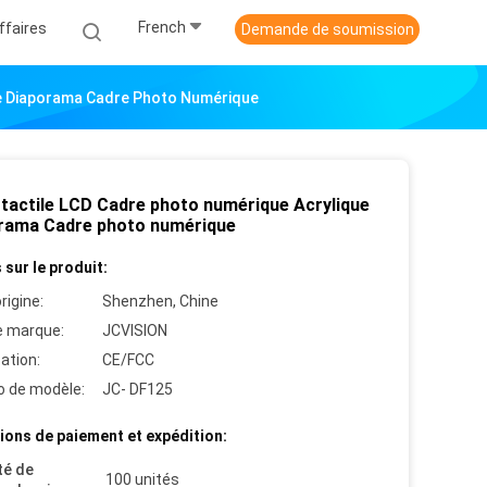
French
ffaires
Demande de soumission
ue Diaporama Cadre Photo Numérique
 tactile LCD Cadre photo numérique Acrylique
rama Cadre photo numérique
 sur le produit:
rigine:
Shenzhen, Chine
 marque:
JCVISION
cation:
CE/FCC
 de modèle:
JC- DF125
ions de paiement et expédition:
té de
100 unités