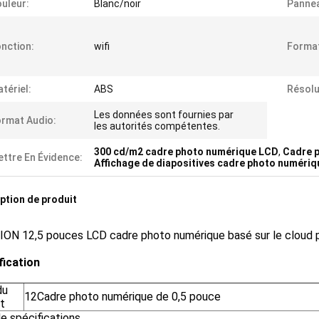
uleur:
Blanc/noir
Panne
nction:
wifi
Format
tériel:
ABS
Résolu
Les données sont fournies par
rmat Audio:
les autorités compétentes.
300 cd/m2 cadre photo numérique LCD
,
Cadre 
ttre En Évidence:
Affichage de diapositives cadre photo numériq
ption de produit
ION 12,5 pouces LCD cadre photo numérique basé sur le cloud p
fication
du
12Cadre photo numérique de 0,5 pouce
t
e spécifications