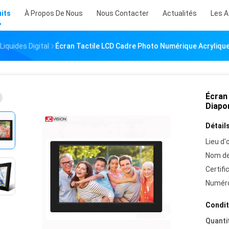
its
À Propos De Nous
Nous Contacter
Actualités
Les A
Liquides Digital
Écran Tactile LCD Cadre Photo Numérique Acryliq
Écran
Diapo
Détails
Lieu d'o
Nom de
Certifi
Numéro
Condit
Quanti