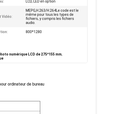
au:
LCD, LED en option
MEPG,H.263/H.264Le code est le
même pour tous les types de
 Vidéo:
fichiers, y compris les fichiers
audio.
tion:
800*1280
photo numérique LCD de 275*155 mm
,
ue
our ordinateur de bureau