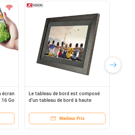
à écran
Le tableau de bord est composé
800
D 16 Go
d'un tableau de bord à haute
pho
n 10,1
résolution et d'un tableau de bord
num
à haute résolution.
Meilleur Prix