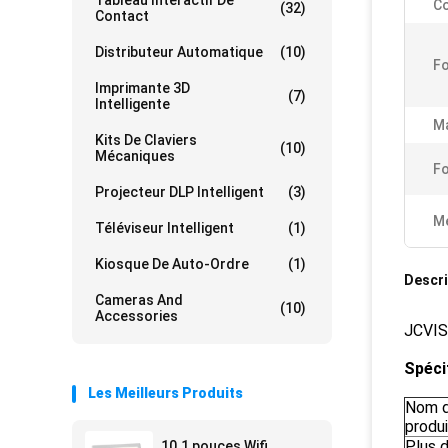
Tableau Interactif De
Co
(32)
Contact
Distributeur Automatique
(10)
Fo
Imprimante 3D
(7)
Intelligente
Ma
Kits De Claviers
(10)
Mécaniques
Fo
Projecteur DLP Intelligent
(3)
Me
Téléviseur Intelligent
(1)
Kiosque De Auto-Ordre
(1)
Descri
Cameras And
(10)
Accessories
JCVIS
Spéci
Les Meilleurs Produits
Nom 
produi
Plus d
10.1 pouces Wifi