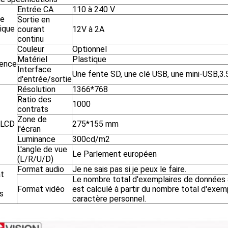
Entrée CA
110 à 240 V
ie
Sortie en
rique
courant
12V à 2A
continu
Couleur
Optionnel
Matériel
Plastique
ence
Interface
Une fente SD, une clé USB, une mini-USB,3
d'entrée/sortie
Résolution
1366*768
Ratio des
1000
contrats
Zone de
 LCD
275*155 mm
l'écran
Luminance
300cd/m2
L'angle de vue
Le Parlement européen
(L/R/U/D)
Format audio
Je ne sais pas si je peux le faire.
t
Le nombre total d'exemplaires de données 
Format vidéo
est calculé à partir du nombre total d'exem
s
caractère personnel.