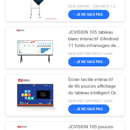
interactif futé
EXW USD900 - 1500 MOQ:1 unité
LES
- JE NE SAIS PAS.
AFFAIRES
49
JCVISION 105 tableau
Écran plat interactif
DEMANDEZ
blanc interactif d'Android
UN DEVIS
11 futés infrarouges de
conseil de contact de
EXW USD7580 MOQ:1 unité
pouce
- JE NE SAIS PAS.
PLAN
DU
Écran tactile interactif
12
SITE
de 86 pouces affichage
Scanner de
du tableau intelligent Ckd
Enseignement en classe
EXW USD1260 MOQ:1 unité
POLITIQUE
documents
- JE NE SAIS PAS.
DE
portables
CONFIDENTIALITÉ
JCVISION 105 pouces