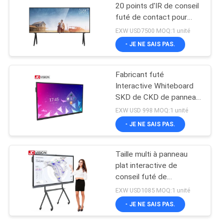
20 points d'IR de conseil
futé de contact pour
15
l'enseignement de salle
EXW USD7500 MOQ:1 unité
de classe
Tableau d'écriture
- JE NE SAIS PAS.
LCD
Fabricant futé
Interactive Whiteboard
SKD de CKD de panneau
de panneau du contact
EXW USD 998 MOQ:1 unité
IFP de JCVISION IR
- JE NE SAIS PAS.
8
Affichage étiré
Taille multi à panneau
plat interactive de
d'affichage à
conseil futé de
cristaux liquides de
JCVISION enseignant
EXW USD1085 MOQ:1 unité
tous dans une solution
- JE NE SAIS PAS.
barre