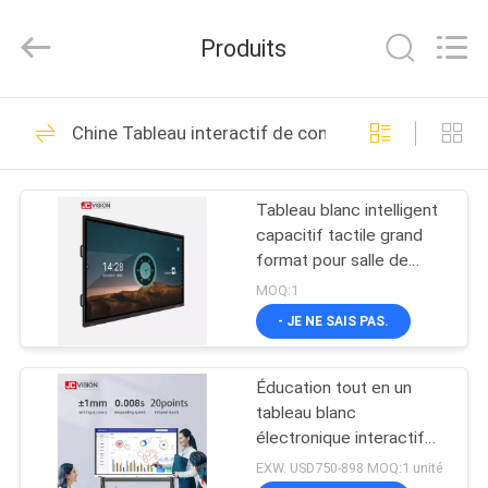
2026
Shenzhen
Junction
Produits
Interactive
Technology
Co.,
Ltd..
All
À
40
Rights
Chine Tableau interactif de contact
Reserved.
LA
Affichage extérieur
MAISON
de Signage de
Tableau blanc intelligent
capacitif tactile grand
Digital
PRODUITS
format pour salle de
classe
MOQ:1
À
- JE NE SAIS PAS.
105
PROPOS
Affichage numérique
Éducation tout en un
DE
tableau blanc
d'affichage intérieur
NOUS
électronique interactif
Smart Touch Screen
EXW. USD750-898 MOQ:1 unité