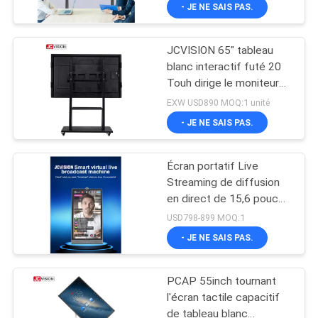
- JE NE SAIS PAS.
VISITE
DE
JCVISION 65" tableau
L'USINE
32
blanc interactif futé 20
Touh dirige le moniteur
Affichage de mur
multi de contact d'IR
CONTRÔLE
EXW USD890 MOQ:1 unité
visuel d'affichage à
- JE NE SAIS PAS.
DE
cristaux liquides
LA
Écran portatif Live
QUALITÉ
Streaming de diffusion
en direct de 15,6 pouces
61
d'Android 11
USD798-899 MOQ:1
NOUS
Tableau blanc
- JE NE SAIS PAS.
CONTACTER
interactif intelligent
PCAP 55inch tournant
ACTUALITÉS
l'écran tactile capacitif
de tableau blanc