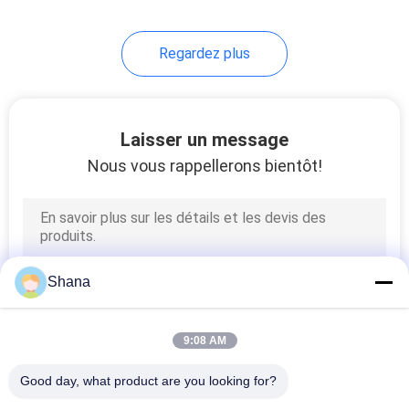
22
Regardez plus
Écran LCD
transparent
Laisser un message
Nous vous rappellerons bientôt!
14
signage numérique
Shana
de dessus de table
9:08 AM
Good day, what product are you looking for?