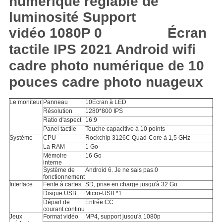
Écran
tactile IPS 2021 Android wifi
cadre photo numérique de 10
pouces cadre photo nuageux
Le moniteur.
Panneau
10Écran à LED
Résolution
1280*800 IPS
Ratio d'aspect
16:9
Panel tactile
Touche capacitive à 10 points
Système
CPU
Rockchip 3126C Quad-Core à 1,5 GHz
La RAM
1 Go
Mémoire
16 Go
interne
Système de
Android 6. Je ne sais pas.0
fonctionnement
Interface
Fente à cartes
SD, prise en charge jusqu'à 32 Go
Disque USB
Micro-USB *1
Départ de
Entrée CC
courant continu
Jeux
Format vidéo
MP4, support jusqu'à 1080p