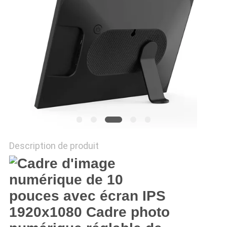
LES
AFFAIRES
DEMANDEZ
UN DEVIS
PLAN
DU
Description de produit
SITE
POLITIQUE
DE
CONFIDENTIALITÉ