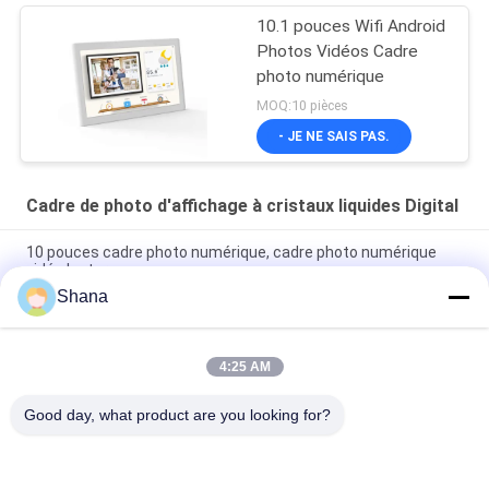
10.1 pouces Wifi Android
Photos Vidéos Cadre
photo numérique
MOQ:10 pièces
- JE NE SAIS PAS.
Cadre de photo d'affichage à cristaux liquides Digital
10 pouces cadre photo numérique, cadre photo numérique
vidéo lecture
Shana
Cadre photo numérique LCD super mince WIFI Cloud 10 pouces
Cadre photo numérique
4:25 AM
Cadre photo numérique HD à écran tactile IPS, cadre photo
LCD 16 Go compatible avec l'application 10,1 pouces
Good day, what product are you looking for?
Catégories populaires
Tous