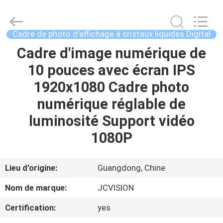
2026
Shenzhen
Junction
Interactive
Technology
Cadre de photo d'affichage à cristaux liquides Digital
Co.,
Ltd..
All
Cadre d'image numérique de
À
Rights
Reserved.
10 pouces avec écran IPS
LA
1920x1080 Cadre photo
MAISON
numérique réglable de
PRODUITS
luminosité Support vidéo
1080P
À
PROPOS
Lieu d'origine:
Guangdong, Chine
DE
Nom de marque:
JCVISION
NOUS
Certification:
yes