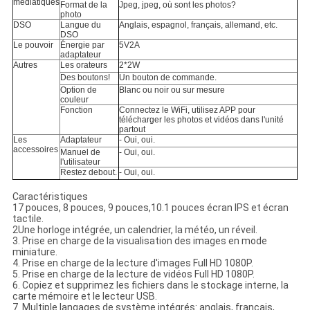
médiatiques
Format de la
Jpeg, jpeg, où sont les photos?
photo
DSO
Langue du
Anglais, espagnol, français, allemand, etc.
DSO
Le pouvoir
Énergie par
5V2A
adaptateur
Autres
Les orateurs
2*2W
Des boutons!
Un bouton de commande.
Option de
Blanc ou noir ou sur mesure
couleur
Fonction
Connectez le WiFi, utilisez APP pour
télécharger les photos et vidéos dans l'unité
partout
Les
Adaptateur
- Oui, oui.
accessoires
Manuel de
- Oui, oui.
l'utilisateur
Restez debout.
- Oui, oui.
Caractéristiques
17 pouces, 8 pouces, 9 pouces,10.1 pouces écran IPS et écran
tactile.
2Une horloge intégrée, un calendrier, la météo, un réveil.
3. Prise en charge de la visualisation des images en mode
miniature.
4. Prise en charge de la lecture d'images Full HD 1080P.
5. Prise en charge de la lecture de vidéos Full HD 1080P.
6. Copiez et supprimez les fichiers dans le stockage interne, la
carte mémoire et le lecteur USB.
7. Multiple langages de système intégrés: anglais, français,